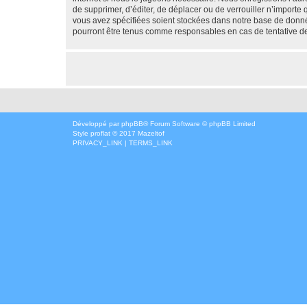
de supprimer, d’éditer, de déplacer ou de verrouiller n’importe
vous avez spécifiées soient stockées dans notre base de donné
pourront être tenus comme responsables en cas de tentative d
Développé par
phpBB
® Forum Software © phpBB Limited
Style
proflat
© 2017
Mazeltof
PRIVACY_LINK
|
TERMS_LINK