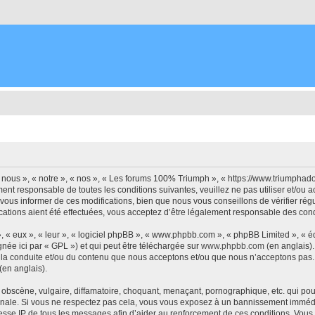
nous », « notre », « nos », « Les forums 100% Triumph », « https://www.triumphad
ment responsable de toutes les conditions suivantes, veuillez ne pas utiliser et/
vous informer de ces modifications, bien que nous vous conseillons de vérifier ré
ations aient été effectuées, vous acceptez d’être légalement responsable des condi
, « eux », « leur », « logiciel phpBB », « www.phpbb.com », « phpBB Limited », « 
née ici par « GPL ») et qui peut être téléchargée sur
www.phpbb.com
(en anglais).
 la conduite et/ou du contenu que nous acceptons et/ou que nous n’acceptons pas. 
(en anglais).
bscène, vulgaire, diffamatoire, choquant, menaçant, pornographique, etc. qui pourr
onale. Si vous ne respectez pas cela, vous vous exposez à un bannissement immédia
esse IP de tous les messages afin d’aider au renforcement de ces conditions. Vous 