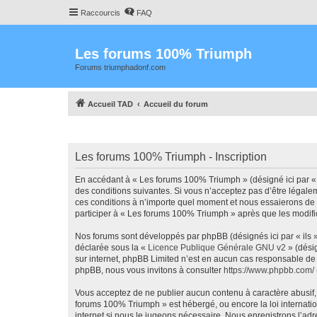
Raccourcis
FAQ
Les forums 100% Triumph
Forums triumphadonf.com
Accueil TAD
Accueil du forum
Les forums 100% Triumph - Inscription
En accédant à « Les forums 100% Triumph » (désigné ici par « 
des conditions suivantes. Si vous n’acceptez pas d’être légale
ces conditions à n’importe quel moment et nous essaierons de 
participer à « Les forums 100% Triumph » après que les modific
Nos forums sont développés par phpBB (désignés ici par « ils »
déclarée sous la «
Licence Publique Générale GNU v2
» (désig
sur internet, phpBB Limited n’est en aucun cas responsable de
phpBB, nous vous invitons à consulter
https://www.phpbb.com/
Vous acceptez de ne publier aucun contenu à caractère abusif, o
forums 100% Triumph » est hébergé, ou encore la loi internati
internet si nous le jugeons nécessaire. Nous enregistrons l’adr