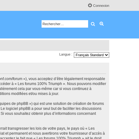
Connexion
Rechercher
Recherche avancé
Langue :
onf.com/forum »), vous acceptez d’être légalement responsable
ou accéder à « Les forums 100% Triumph ». Nous pouvons modifier
gulièrement cela par vous-même car si vous continuez à
tions modifiées et/ou mises à jour.
équipes de phpBB ») qui est une solution de création de forums
 Le logiciel phpBB a pour seul but de faciliter les discussions
Si vous souhaitez obtenir plus d’informations concernant
ait transgresser les lois de votre pays, le pays où « Les
t et permanent et nous avertirons votre fournisseur d’accès à
acceptez le fait que « Les forums 100% Triumph » ait le droit