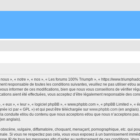
nous », « notre », « nos », « Les forums 100% Triumph », « https://www.triumphad
ment responsable de toutes les conditions suivantes, veuillez ne pas utiliser et/
vous informer de ces modifications, bien que nous vous conseillons de vérifier ré
ations aient été effectuées, vous acceptez d’être légalement responsable des condi
, « eux », « leur », « logiciel phpBB », « www.phpbb.com », « phpBB Limited », « 
née ici par « GPL ») et qui peut être téléchargée sur
www.phpbb.com
(en anglais).
 la conduite et/ou du contenu que nous acceptons et/ou que nous n’acceptons pas. 
(en anglais).
bscène, vulgaire, diffamatoire, choquant, menaçant, pornographique, etc. qui pourr
onale. Si vous ne respectez pas cela, vous vous exposez à un bannissement immédia
esse IP de tous les messages afin d’aider au renforcement de ces conditions. Vous 