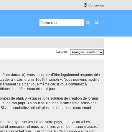
Connexion
Rechercher
Recherche avancé
Langue :
onf.com/forum »), vous acceptez d’être légalement responsable
ou accéder à « Les forums 100% Triumph ». Nous pouvons modifier
gulièrement cela par vous-même car si vous continuez à
tions modifiées et/ou mises à jour.
équipes de phpBB ») qui est une solution de création de forums
 Le logiciel phpBB a pour seul but de faciliter les discussions
Si vous souhaitez obtenir plus d’informations concernant
ait transgresser les lois de votre pays, le pays où « Les
t et permanent et nous avertirons votre fournisseur d’accès à
acceptez le fait que « Les forums 100% Triumph » ait le droit