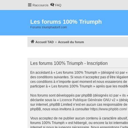
Raccourcis
FAQ
Les forums 100% Triumph
Forums triumphadonf.com
Accueil TAD
Accueil du forum
Les forums 100% Triumph - Inscription
En accédant à « Les forums 100% Triumph » (désigné ici par « 
des conditions suivantes. Si vous n’acceptez pas d’être légale
ces conditions à n’importe quel moment et nous essaierons de 
participer à « Les forums 100% Triumph » après que les modific
Nos forums sont développés par phpBB (désignés ici par « ils »
déclarée sous la «
Licence Publique Générale GNU v2
» (désig
sur internet, phpBB Limited n’est en aucun cas responsable de
phpBB, nous vous invitons à consulter
https://www.phpbb.com/
Vous acceptez de ne publier aucun contenu à caractère abusif, o
forums 100% Triumph » est hébergé, ou encore la loi internati
internet si nous le jugeons nécessaire. Nous enregistrons l’adr