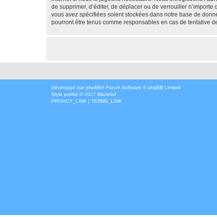
de supprimer, d’éditer, de déplacer ou de verrouiller n’importe
vous avez spécifiées soient stockées dans notre base de donné
pourront être tenus comme responsables en cas de tentative d
Développé par
phpBB
® Forum Software © phpBB Limited
Style
proflat
© 2017
Mazeltof
PRIVACY_LINK
|
TERMS_LINK