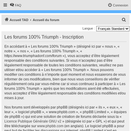
FAQ
Connexion
R
Accueil TAD
Accueil du forum
e
Langue :
c
Les forums 100% Triumph - Inscription
h
En accédant à « Les forums 100% Triumph » (désigné ici par « nous », «
e
notre », « nos », « Les forums 100% Triumph », «
r
https://www.triumphadonf.com/forum »), vous acceptez d’être légalement
responsable des conditions suivantes. Si vous n’acceptez pas d’être
c
légalement responsable de toutes les conditions suivantes, veuillez ne pas
h
utiliser et/ou accéder à « Les forums 100% Triumph ». Nous pouvons
modifier ces conditions à n’importe quel moment et nous essaierons de vous
e
informer de ces modifications, bien que nous vous conseillons de vérifier
r
régulièrement cela par vous-même car si vous continuez à participer à « Les
forums 100% Triumph » après que les modifications aient été effectuées,
vous acceptez d’être légalement responsable des conditions modifiées et/ou
mises à jour.
Nos forums sont développés par phpBB (désignés ici par « ils », « eux », «
leur », « logiciel phpBB », « www.phpbb.com », « phpBB Limited », « équipes
de phpBB ») qui est une solution de création de forums déclarée sous la «
Licence Publique Générale GNU v2
» (désignée ici par « GPL ») et qui peut
être téléchargée sur
www.phpbb.com
(en anglais). Le logiciel phpBB a pour
seul but de faciliter les discussions sur internet, phpBB Limited n’est en