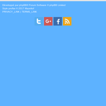
Développé par
phpBB
® Forum Software © phpBB Limited
Style
proflat
© 2017
Mazeltof
PRIVACY_LINK
|
TERMS_LINK