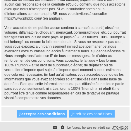
aucun cas responsable de la conduite et/ou du contenu que nous acceptons
et/ou que nous n’acceptons pas. Si vous souhaitez obtenir plus
d’informations concernant phpBB, nous vous invitons à consulter
https://www.phpbb.com/
(en anglais).
Vous acceptez de ne publier aucun contenu à caractère abusif, obscène,
vulgaire, diffamatoire, choquant, menaçant, pornographique, etc. qui pourrait
transgresser les lois de votre pays, le pays où « Les forums 100% Triumph »
est hébergé, ou encore la loi internationale. Si vous ne respectez pas cela,
vous vous exposez à un bannissement immédiat et permanent et nous
avertirons votre fournisseur d’accès à internet si nous le jugeons nécessaire.
Nous enregistrons l’adresse IP de tous les messages afin d’aider au
renforcement de ces conditions. Vous acceptez le fait que « Les forums
100% Triumph » ait le droit de supprimer, d’éditer, de déplacer ou de
verrouiller n’importe quel sujet à n’importe quel moment si nous estimons
que cela est nécessaire. En tant qu’utilisateur, vous acceptez que toutes les
informations que vous avez spécifiées soient stockées dans notre base de
données. Bien que cette information ne sera pas diffusée à une tierce partie
sans votre consentement, ni « Les forums 100% Triumph », ni phpBB, ne
pourront être tenus comme responsables en cas de tentative de piratage
visant à compromettre vos données.
Le fuseau horaire est réglé sur
UTC+02:00