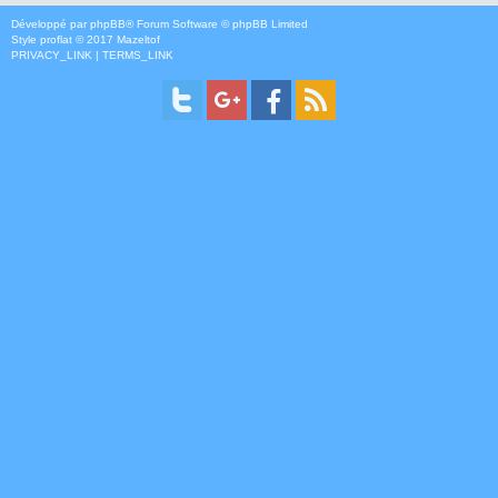
Développé par
phpBB
® Forum Software © phpBB Limited
Style
proflat
© 2017
Mazeltof
PRIVACY_LINK
|
TERMS_LINK