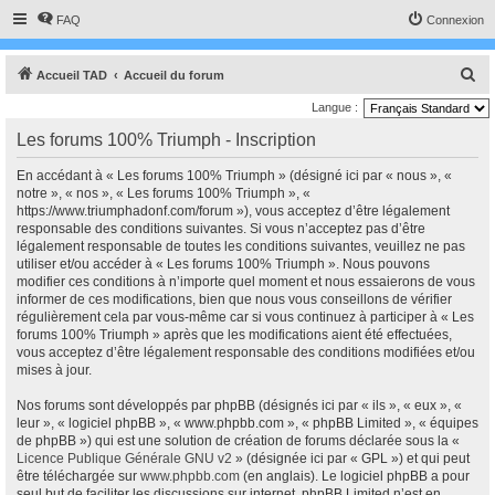
FAQ
Connexion
R
Accueil TAD
Accueil du forum
e
Langue :
c
Les forums 100% Triumph - Inscription
h
En accédant à « Les forums 100% Triumph » (désigné ici par « nous », «
e
notre », « nos », « Les forums 100% Triumph », «
r
https://www.triumphadonf.com/forum »), vous acceptez d’être légalement
responsable des conditions suivantes. Si vous n’acceptez pas d’être
c
légalement responsable de toutes les conditions suivantes, veuillez ne pas
h
utiliser et/ou accéder à « Les forums 100% Triumph ». Nous pouvons
modifier ces conditions à n’importe quel moment et nous essaierons de vous
e
informer de ces modifications, bien que nous vous conseillons de vérifier
r
régulièrement cela par vous-même car si vous continuez à participer à « Les
forums 100% Triumph » après que les modifications aient été effectuées,
vous acceptez d’être légalement responsable des conditions modifiées et/ou
mises à jour.
Nos forums sont développés par phpBB (désignés ici par « ils », « eux », «
leur », « logiciel phpBB », « www.phpbb.com », « phpBB Limited », « équipes
de phpBB ») qui est une solution de création de forums déclarée sous la «
Licence Publique Générale GNU v2
» (désignée ici par « GPL ») et qui peut
être téléchargée sur
www.phpbb.com
(en anglais). Le logiciel phpBB a pour
seul but de faciliter les discussions sur internet, phpBB Limited n’est en