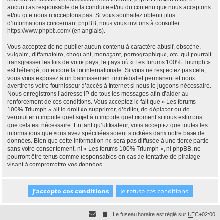
aucun cas responsable de la conduite et/ou du contenu que nous acceptons
et/ou que nous n’acceptons pas. Si vous souhaitez obtenir plus
d’informations concernant phpBB, nous vous invitons à consulter
https://www.phpbb.com/
(en anglais).
Vous acceptez de ne publier aucun contenu à caractère abusif, obscène,
vulgaire, diffamatoire, choquant, menaçant, pornographique, etc. qui pourrait
transgresser les lois de votre pays, le pays où « Les forums 100% Triumph »
est hébergé, ou encore la loi internationale. Si vous ne respectez pas cela,
vous vous exposez à un bannissement immédiat et permanent et nous
avertirons votre fournisseur d’accès à internet si nous le jugeons nécessaire.
Nous enregistrons l’adresse IP de tous les messages afin d’aider au
renforcement de ces conditions. Vous acceptez le fait que « Les forums
100% Triumph » ait le droit de supprimer, d’éditer, de déplacer ou de
verrouiller n’importe quel sujet à n’importe quel moment si nous estimons
que cela est nécessaire. En tant qu’utilisateur, vous acceptez que toutes les
informations que vous avez spécifiées soient stockées dans notre base de
données. Bien que cette information ne sera pas diffusée à une tierce partie
sans votre consentement, ni « Les forums 100% Triumph », ni phpBB, ne
pourront être tenus comme responsables en cas de tentative de piratage
visant à compromettre vos données.
Le fuseau horaire est réglé sur
UTC+02:00