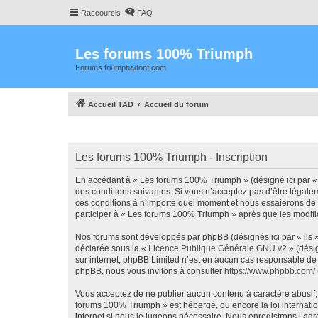
Raccourcis
FAQ
Les forums 100% Triumph
Forums triumphadonf.com
Accueil TAD
Accueil du forum
Les forums 100% Triumph - Inscription
En accédant à « Les forums 100% Triumph » (désigné ici par « 
des conditions suivantes. Si vous n’acceptez pas d’être légale
ces conditions à n’importe quel moment et nous essaierons de 
participer à « Les forums 100% Triumph » après que les modific
Nos forums sont développés par phpBB (désignés ici par « ils »
déclarée sous la «
Licence Publique Générale GNU v2
» (désig
sur internet, phpBB Limited n’est en aucun cas responsable de
phpBB, nous vous invitons à consulter
https://www.phpbb.com/
Vous acceptez de ne publier aucun contenu à caractère abusif, o
forums 100% Triumph » est hébergé, ou encore la loi internati
internet si nous le jugeons nécessaire. Nous enregistrons l’adr