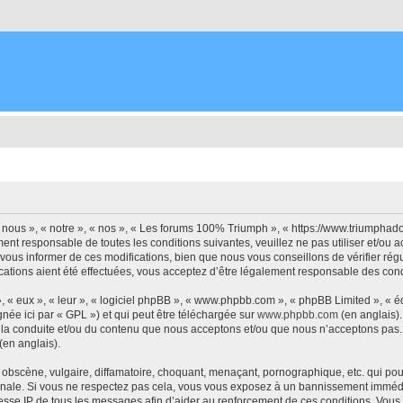
nous », « notre », « nos », « Les forums 100% Triumph », « https://www.triumphad
ment responsable de toutes les conditions suivantes, veuillez ne pas utiliser et/
vous informer de ces modifications, bien que nous vous conseillons de vérifier ré
ations aient été effectuées, vous acceptez d’être légalement responsable des condi
, « eux », « leur », « logiciel phpBB », « www.phpbb.com », « phpBB Limited », « 
née ici par « GPL ») et qui peut être téléchargée sur
www.phpbb.com
(en anglais).
 la conduite et/ou du contenu que nous acceptons et/ou que nous n’acceptons pas. 
(en anglais).
bscène, vulgaire, diffamatoire, choquant, menaçant, pornographique, etc. qui pourr
onale. Si vous ne respectez pas cela, vous vous exposez à un bannissement immédia
esse IP de tous les messages afin d’aider au renforcement de ces conditions. Vous 