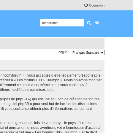
Connexion
Rechercher
Recherche avancé
Langue :
onf.com/forum »), vous acceptez d’être légalement responsable
ou accéder à « Les forums 100% Triumph ». Nous pouvons modifier
gulièrement cela par vous-même car si vous continuez à
tions modifiées et/ou mises à jour.
équipes de phpBB ») qui est une solution de création de forums
 Le logiciel phpBB a pour seul but de faciliter les discussions
Si vous souhaitez obtenir plus d’informations concernant
ait transgresser les lois de votre pays, le pays où « Les
t et permanent et nous avertirons votre fournisseur d’accès à
acceptez le fait que « Les forums 100% Triumph » ait le droit