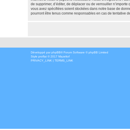
de supprimer, d’éditer, de déplacer ou de verrouiller n’importe
vous avez spécifiées soient stockées dans notre base de donné
pourront être tenus comme responsables en cas de tentative d
Développé par
phpBB
® Forum Software © phpBB Limited
Style
proflat
© 2017
Mazeltof
PRIVACY_LINK
|
TERMS_LINK