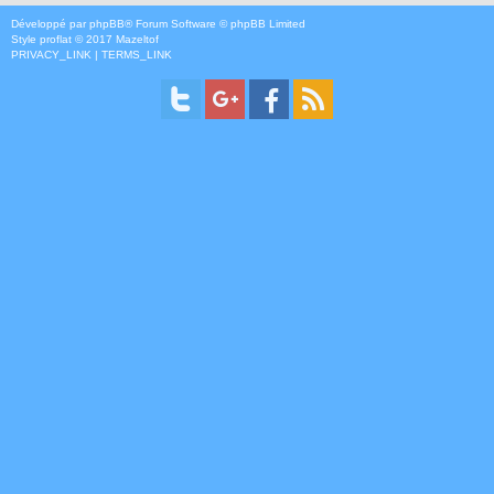
Développé par
phpBB
® Forum Software © phpBB Limited
Style
proflat
© 2017
Mazeltof
PRIVACY_LINK
|
TERMS_LINK