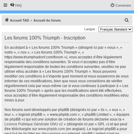
FAQ
Connexion
R
Accueil TAD
Accueil du forum
e
Langue :
c
Les forums 100% Triumph - Inscription
h
En accédant à « Les forums 100% Triumph » (désigné ici par « nous », «
e
notre », « nos », « Les forums 100% Triumph », «
r
https://www.triumphadonf.com/forum »), vous acceptez d’être légalement
responsable des conditions suivantes. Si vous n’acceptez pas d’être
c
légalement responsable de toutes les conditions suivantes, veuillez ne pas
h
utiliser et/ou accéder à « Les forums 100% Triumph ». Nous pouvons
modifier ces conditions à n’importe quel moment et nous essaierons de vous
e
informer de ces modifications, bien que nous vous conseillons de vérifier
r
régulièrement cela par vous-même car si vous continuez à participer à « Les
forums 100% Triumph » après que les modifications aient été effectuées,
vous acceptez d’être légalement responsable des conditions modifiées et/ou
mises à jour.
Nos forums sont développés par phpBB (désignés ici par « ils », « eux », «
leur », « logiciel phpBB », « www.phpbb.com », « phpBB Limited », « équipes
de phpBB ») qui est une solution de création de forums déclarée sous la «
Licence Publique Générale GNU v2
» (désignée ici par « GPL ») et qui peut
être téléchargée sur
www.phpbb.com
(en anglais). Le logiciel phpBB a pour
seul but de faciliter les discussions sur internet, phpBB Limited n’est en