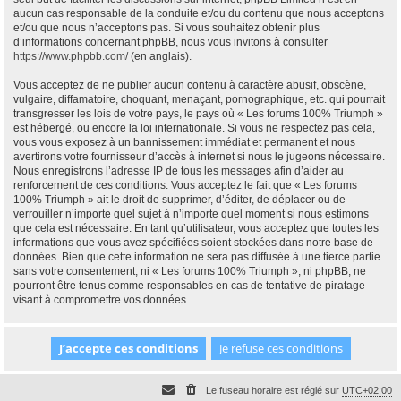
aucun cas responsable de la conduite et/ou du contenu que nous acceptons
et/ou que nous n’acceptons pas. Si vous souhaitez obtenir plus
d’informations concernant phpBB, nous vous invitons à consulter
https://www.phpbb.com/
(en anglais).
Vous acceptez de ne publier aucun contenu à caractère abusif, obscène,
vulgaire, diffamatoire, choquant, menaçant, pornographique, etc. qui pourrait
transgresser les lois de votre pays, le pays où « Les forums 100% Triumph »
est hébergé, ou encore la loi internationale. Si vous ne respectez pas cela,
vous vous exposez à un bannissement immédiat et permanent et nous
avertirons votre fournisseur d’accès à internet si nous le jugeons nécessaire.
Nous enregistrons l’adresse IP de tous les messages afin d’aider au
renforcement de ces conditions. Vous acceptez le fait que « Les forums
100% Triumph » ait le droit de supprimer, d’éditer, de déplacer ou de
verrouiller n’importe quel sujet à n’importe quel moment si nous estimons
que cela est nécessaire. En tant qu’utilisateur, vous acceptez que toutes les
informations que vous avez spécifiées soient stockées dans notre base de
données. Bien que cette information ne sera pas diffusée à une tierce partie
sans votre consentement, ni « Les forums 100% Triumph », ni phpBB, ne
pourront être tenus comme responsables en cas de tentative de piratage
visant à compromettre vos données.
Le fuseau horaire est réglé sur
UTC+02:00