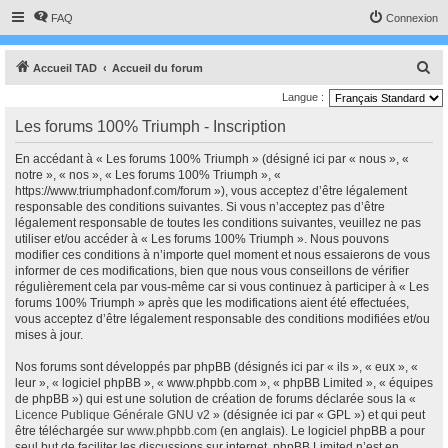
FAQ
Connexion
R
Accueil TAD
Accueil du forum
e
Langue :
c
Les forums 100% Triumph - Inscription
h
En accédant à « Les forums 100% Triumph » (désigné ici par « nous », «
e
notre », « nos », « Les forums 100% Triumph », «
r
https://www.triumphadonf.com/forum »), vous acceptez d’être légalement
responsable des conditions suivantes. Si vous n’acceptez pas d’être
c
légalement responsable de toutes les conditions suivantes, veuillez ne pas
h
utiliser et/ou accéder à « Les forums 100% Triumph ». Nous pouvons
modifier ces conditions à n’importe quel moment et nous essaierons de vous
e
informer de ces modifications, bien que nous vous conseillons de vérifier
r
régulièrement cela par vous-même car si vous continuez à participer à « Les
forums 100% Triumph » après que les modifications aient été effectuées,
vous acceptez d’être légalement responsable des conditions modifiées et/ou
mises à jour.
Nos forums sont développés par phpBB (désignés ici par « ils », « eux », «
leur », « logiciel phpBB », « www.phpbb.com », « phpBB Limited », « équipes
de phpBB ») qui est une solution de création de forums déclarée sous la «
Licence Publique Générale GNU v2
» (désignée ici par « GPL ») et qui peut
être téléchargée sur
www.phpbb.com
(en anglais). Le logiciel phpBB a pour
seul but de faciliter les discussions sur internet, phpBB Limited n’est en