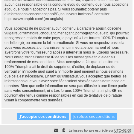
aucun cas responsable de la conduite et/ou du contenu que nous acceptons
et/ou que nous n’acceptons pas. Si vous souhaitez obtenir plus
d’informations concernant phpBB, nous vous invitons à consulter
https://www.phpbb.com/
(en anglais).
Vous acceptez de ne publier aucun contenu à caractère abusif, obscène,
vulgaire, diffamatoire, choquant, menaçant, pornographique, etc. qui pourrait
transgresser les lois de votre pays, le pays où « Les forums 100% Triumph »
est hébergé, ou encore la loi internationale. Si vous ne respectez pas cela,
vous vous exposez à un bannissement immédiat et permanent et nous
avertirons votre fournisseur d’accès à internet si nous le jugeons nécessaire.
Nous enregistrons l’adresse IP de tous les messages afin d’aider au
renforcement de ces conditions. Vous acceptez le fait que « Les forums
100% Triumph » ait le droit de supprimer, d’éditer, de déplacer ou de
verrouiller n’importe quel sujet à n’importe quel moment si nous estimons
que cela est nécessaire. En tant qu’utilisateur, vous acceptez que toutes les
informations que vous avez spécifiées soient stockées dans notre base de
données. Bien que cette information ne sera pas diffusée à une tierce partie
sans votre consentement, ni « Les forums 100% Triumph », ni phpBB, ne
pourront être tenus comme responsables en cas de tentative de piratage
visant à compromettre vos données.
Le fuseau horaire est réglé sur
UTC+02:00