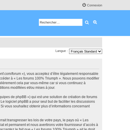
Connexion
Rechercher
Recherche avancé
Langue :
onf.com/forum »), vous acceptez d’être légalement responsable
ou accéder à « Les forums 100% Triumph ». Nous pouvons modifier
gulièrement cela par vous-même car si vous continuez à
tions modifiées et/ou mises à jour.
équipes de phpBB ») qui est une solution de création de forums
 Le logiciel phpBB a pour seul but de faciliter les discussions
Si vous souhaitez obtenir plus d’informations concernant
ait transgresser les lois de votre pays, le pays où « Les
t et permanent et nous avertirons votre fournisseur d’accès à
acceptez le fait que « Les forums 100% Triumph » ait le droit