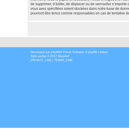
de supprimer, d’éditer, de déplacer ou de verrouiller n’importe
vous avez spécifiées soient stockées dans notre base de donné
pourront être tenus comme responsables en cas de tentative d
Développé par
phpBB
® Forum Software © phpBB Limited
Style
proflat
© 2017
Mazeltof
PRIVACY_LINK
|
TERMS_LINK