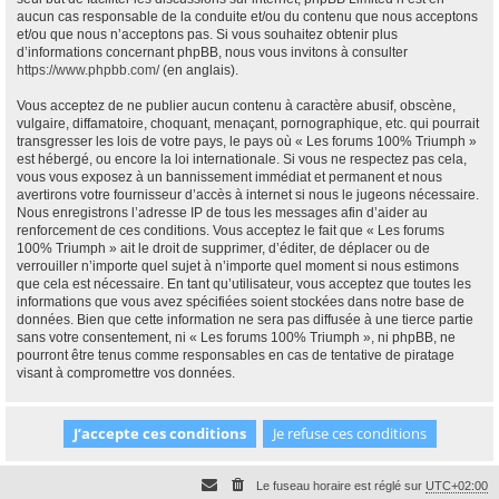
aucun cas responsable de la conduite et/ou du contenu que nous acceptons
et/ou que nous n’acceptons pas. Si vous souhaitez obtenir plus
d’informations concernant phpBB, nous vous invitons à consulter
https://www.phpbb.com/
(en anglais).
Vous acceptez de ne publier aucun contenu à caractère abusif, obscène,
vulgaire, diffamatoire, choquant, menaçant, pornographique, etc. qui pourrait
transgresser les lois de votre pays, le pays où « Les forums 100% Triumph »
est hébergé, ou encore la loi internationale. Si vous ne respectez pas cela,
vous vous exposez à un bannissement immédiat et permanent et nous
avertirons votre fournisseur d’accès à internet si nous le jugeons nécessaire.
Nous enregistrons l’adresse IP de tous les messages afin d’aider au
renforcement de ces conditions. Vous acceptez le fait que « Les forums
100% Triumph » ait le droit de supprimer, d’éditer, de déplacer ou de
verrouiller n’importe quel sujet à n’importe quel moment si nous estimons
que cela est nécessaire. En tant qu’utilisateur, vous acceptez que toutes les
informations que vous avez spécifiées soient stockées dans notre base de
données. Bien que cette information ne sera pas diffusée à une tierce partie
sans votre consentement, ni « Les forums 100% Triumph », ni phpBB, ne
pourront être tenus comme responsables en cas de tentative de piratage
visant à compromettre vos données.
Le fuseau horaire est réglé sur
UTC+02:00