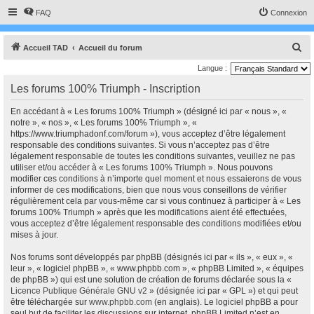
FAQ
Connexion
R
Accueil TAD
Accueil du forum
e
Langue :
c
Les forums 100% Triumph - Inscription
h
En accédant à « Les forums 100% Triumph » (désigné ici par « nous », «
e
notre », « nos », « Les forums 100% Triumph », «
r
https://www.triumphadonf.com/forum »), vous acceptez d’être légalement
responsable des conditions suivantes. Si vous n’acceptez pas d’être
c
légalement responsable de toutes les conditions suivantes, veuillez ne pas
h
utiliser et/ou accéder à « Les forums 100% Triumph ». Nous pouvons
modifier ces conditions à n’importe quel moment et nous essaierons de vous
e
informer de ces modifications, bien que nous vous conseillons de vérifier
r
régulièrement cela par vous-même car si vous continuez à participer à « Les
forums 100% Triumph » après que les modifications aient été effectuées,
vous acceptez d’être légalement responsable des conditions modifiées et/ou
mises à jour.
Nos forums sont développés par phpBB (désignés ici par « ils », « eux », «
leur », « logiciel phpBB », « www.phpbb.com », « phpBB Limited », « équipes
de phpBB ») qui est une solution de création de forums déclarée sous la «
Licence Publique Générale GNU v2
» (désignée ici par « GPL ») et qui peut
être téléchargée sur
www.phpbb.com
(en anglais). Le logiciel phpBB a pour
seul but de faciliter les discussions sur internet, phpBB Limited n’est en