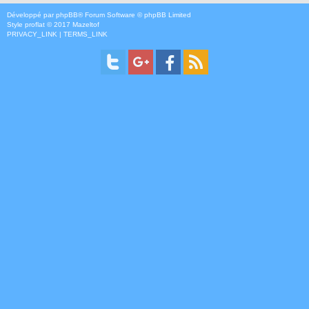
Développé par
phpBB
® Forum Software © phpBB Limited
Style
proflat
© 2017
Mazeltof
PRIVACY_LINK
|
TERMS_LINK