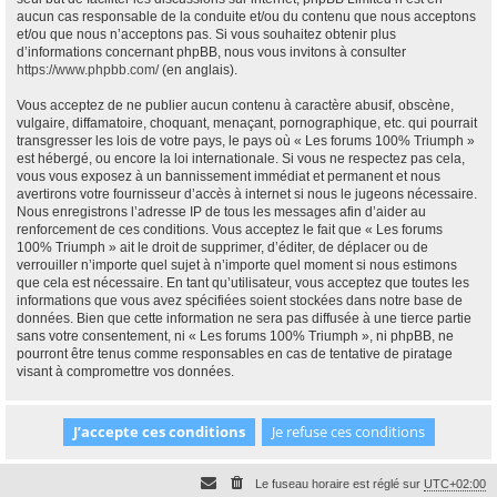
aucun cas responsable de la conduite et/ou du contenu que nous acceptons
et/ou que nous n’acceptons pas. Si vous souhaitez obtenir plus
d’informations concernant phpBB, nous vous invitons à consulter
https://www.phpbb.com/
(en anglais).
Vous acceptez de ne publier aucun contenu à caractère abusif, obscène,
vulgaire, diffamatoire, choquant, menaçant, pornographique, etc. qui pourrait
transgresser les lois de votre pays, le pays où « Les forums 100% Triumph »
est hébergé, ou encore la loi internationale. Si vous ne respectez pas cela,
vous vous exposez à un bannissement immédiat et permanent et nous
avertirons votre fournisseur d’accès à internet si nous le jugeons nécessaire.
Nous enregistrons l’adresse IP de tous les messages afin d’aider au
renforcement de ces conditions. Vous acceptez le fait que « Les forums
100% Triumph » ait le droit de supprimer, d’éditer, de déplacer ou de
verrouiller n’importe quel sujet à n’importe quel moment si nous estimons
que cela est nécessaire. En tant qu’utilisateur, vous acceptez que toutes les
informations que vous avez spécifiées soient stockées dans notre base de
données. Bien que cette information ne sera pas diffusée à une tierce partie
sans votre consentement, ni « Les forums 100% Triumph », ni phpBB, ne
pourront être tenus comme responsables en cas de tentative de piratage
visant à compromettre vos données.
Le fuseau horaire est réglé sur
UTC+02:00