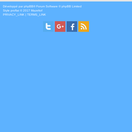
Développé par
phpBB
® Forum Software © phpBB Limited
Style
proflat
© 2017
Mazeltof
PRIVACY_LINK
|
TERMS_LINK