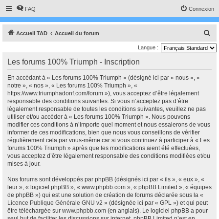
FAQ
Connexion
R
Accueil TAD
Accueil du forum
e
Langue :
c
Les forums 100% Triumph - Inscription
h
En accédant à « Les forums 100% Triumph » (désigné ici par « nous », «
e
notre », « nos », « Les forums 100% Triumph », «
r
https://www.triumphadonf.com/forum »), vous acceptez d’être légalement
responsable des conditions suivantes. Si vous n’acceptez pas d’être
c
légalement responsable de toutes les conditions suivantes, veuillez ne pas
h
utiliser et/ou accéder à « Les forums 100% Triumph ». Nous pouvons
modifier ces conditions à n’importe quel moment et nous essaierons de vous
e
informer de ces modifications, bien que nous vous conseillons de vérifier
r
régulièrement cela par vous-même car si vous continuez à participer à « Les
forums 100% Triumph » après que les modifications aient été effectuées,
vous acceptez d’être légalement responsable des conditions modifiées et/ou
mises à jour.
Nos forums sont développés par phpBB (désignés ici par « ils », « eux », «
leur », « logiciel phpBB », « www.phpbb.com », « phpBB Limited », « équipes
de phpBB ») qui est une solution de création de forums déclarée sous la «
Licence Publique Générale GNU v2
» (désignée ici par « GPL ») et qui peut
être téléchargée sur
www.phpbb.com
(en anglais). Le logiciel phpBB a pour
seul but de faciliter les discussions sur internet, phpBB Limited n’est en