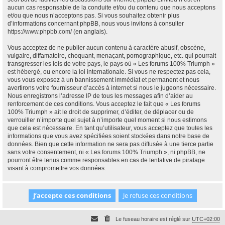
aucun cas responsable de la conduite et/ou du contenu que nous acceptons
et/ou que nous n’acceptons pas. Si vous souhaitez obtenir plus
d’informations concernant phpBB, nous vous invitons à consulter
https://www.phpbb.com/
(en anglais).
Vous acceptez de ne publier aucun contenu à caractère abusif, obscène,
vulgaire, diffamatoire, choquant, menaçant, pornographique, etc. qui pourrait
transgresser les lois de votre pays, le pays où « Les forums 100% Triumph »
est hébergé, ou encore la loi internationale. Si vous ne respectez pas cela,
vous vous exposez à un bannissement immédiat et permanent et nous
avertirons votre fournisseur d’accès à internet si nous le jugeons nécessaire.
Nous enregistrons l’adresse IP de tous les messages afin d’aider au
renforcement de ces conditions. Vous acceptez le fait que « Les forums
100% Triumph » ait le droit de supprimer, d’éditer, de déplacer ou de
verrouiller n’importe quel sujet à n’importe quel moment si nous estimons
que cela est nécessaire. En tant qu’utilisateur, vous acceptez que toutes les
informations que vous avez spécifiées soient stockées dans notre base de
données. Bien que cette information ne sera pas diffusée à une tierce partie
sans votre consentement, ni « Les forums 100% Triumph », ni phpBB, ne
pourront être tenus comme responsables en cas de tentative de piratage
visant à compromettre vos données.
Le fuseau horaire est réglé sur
UTC+02:00