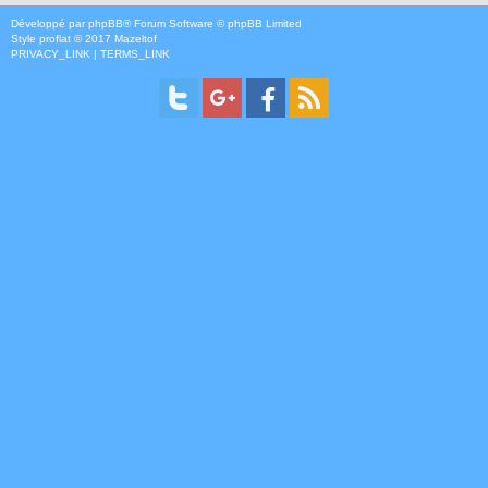
Développé par
phpBB
® Forum Software © phpBB Limited
Style
proflat
© 2017
Mazeltof
PRIVACY_LINK
|
TERMS_LINK