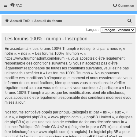
FAQ
Connexion
R
Accueil TAD
Accueil du forum
e
Langue :
c
Les forums 100% Triumph - Inscription
h
En accédant à « Les forums 100% Triumph » (désigné ici par « nous », «
e
notre », « nos », « Les forums 100% Triumph », «
r
https://www.triumphadonf.com/forum »), vous acceptez d’être légalement
responsable des conditions suivantes. Si vous n’acceptez pas d’être
c
légalement responsable de toutes les conditions suivantes, veuillez ne pas
h
utiliser et/ou accéder à « Les forums 100% Triumph ». Nous pouvons
modifier ces conditions à n’importe quel moment et nous essaierons de vous
e
informer de ces modifications, bien que nous vous conseillons de vérifier
r
régulièrement cela par vous-même car si vous continuez à participer à « Les
forums 100% Triumph » après que les modifications aient été effectuées,
vous acceptez d’être légalement responsable des conditions modifiées et/ou
mises à jour.
Nos forums sont développés par phpBB (désignés ici par « ils », « eux », «
leur », « logiciel phpBB », « www.phpbb.com », « phpBB Limited », « équipes
de phpBB ») qui est une solution de création de forums déclarée sous la «
Licence Publique Générale GNU v2
» (désignée ici par « GPL ») et qui peut
être téléchargée sur
www.phpbb.com
(en anglais). Le logiciel phpBB a pour
seul but de faciliter les discussions sur internet, phpBB Limited n’est en