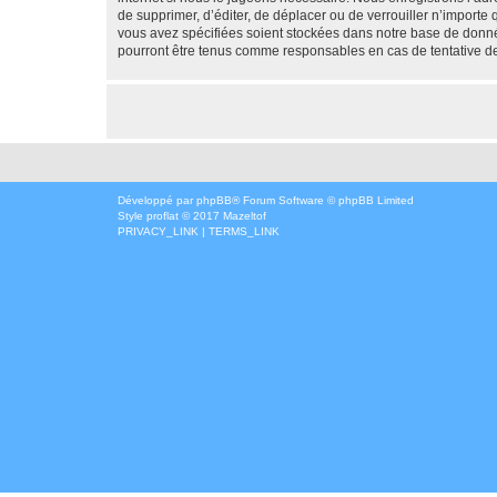
de supprimer, d’éditer, de déplacer ou de verrouiller n’importe
vous avez spécifiées soient stockées dans notre base de donné
pourront être tenus comme responsables en cas de tentative d
Développé par
phpBB
® Forum Software © phpBB Limited
Style
proflat
© 2017
Mazeltof
PRIVACY_LINK
|
TERMS_LINK