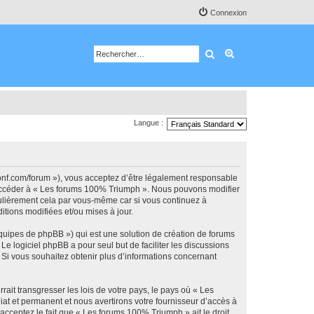
Connexion
Rechercher
Recherche avancé
Langue :
onf.com/forum »), vous acceptez d’être légalement responsable
ou accéder à « Les forums 100% Triumph ». Nous pouvons modifier
gulièrement cela par vous-même car si vous continuez à
tions modifiées et/ou mises à jour.
équipes de phpBB ») qui est une solution de création de forums
 Le logiciel phpBB a pour seul but de faciliter les discussions
Si vous souhaitez obtenir plus d’informations concernant
ait transgresser les lois de votre pays, le pays où « Les
t et permanent et nous avertirons votre fournisseur d’accès à
acceptez le fait que « Les forums 100% Triumph » ait le droit