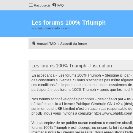
Raccourcis
FAQ
Les forums 100% Triumph
Forums triumphadonf.com
Accueil TAD
Accueil du forum
Les forums 100% Triumph - Inscription
En accédant à « Les forums 100% Triumph » (désigné ici par « 
des conditions suivantes. Si vous n’acceptez pas d’être légale
ces conditions à n’importe quel moment et nous essaierons de 
participer à « Les forums 100% Triumph » après que les modific
Nos forums sont développés par phpBB (désignés ici par « ils »
déclarée sous la «
Licence Publique Générale GNU v2
» (désig
sur internet, phpBB Limited n’est en aucun cas responsable de
phpBB, nous vous invitons à consulter
https://www.phpbb.com/
Vous acceptez de ne publier aucun contenu à caractère abusif, o
forums 100% Triumph » est hébergé, ou encore la loi internati
internet si nous le jugeons nécessaire. Nous enregistrons l’adr