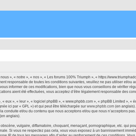
nous », « notre », « nos », « Les forums 100% Triumph », « https://www.triumphad
ment responsable de toutes les conditions suivantes, veuillez ne pas utiliser et/
vous informer de ces modifications, bien que nous vous conseillons de vérifier ré
ations aient été effectuées, vous acceptez d’être légalement responsable des condi
, « eux », « leur », « logiciel phpBB », « www.phpbb.com », « phpBB Limited », « 
née ici par « GPL ») et qui peut être téléchargée sur
www.phpbb.com
(en anglais).
 la conduite et/ou du contenu que nous acceptons et/ou que nous n’acceptons pas. 
(en anglais).
bscène, vulgaire, diffamatoire, choquant, menaçant, pornographique, etc. qui pourr
onale. Si vous ne respectez pas cela, vous vous exposez à un bannissement immédia
esse IP de tous les messages afin d’aider au renforcement de ces conditions. Vous 