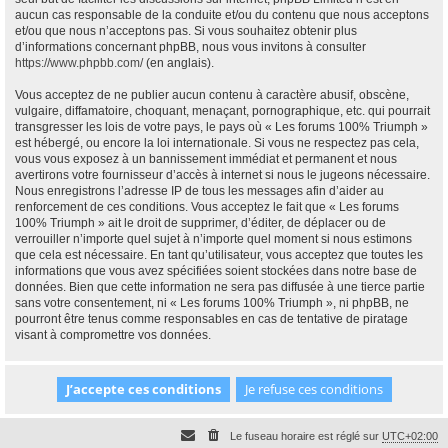
aucun cas responsable de la conduite et/ou du contenu que nous acceptons
et/ou que nous n’acceptons pas. Si vous souhaitez obtenir plus
d’informations concernant phpBB, nous vous invitons à consulter
https://www.phpbb.com/
(en anglais).
Vous acceptez de ne publier aucun contenu à caractère abusif, obscène,
vulgaire, diffamatoire, choquant, menaçant, pornographique, etc. qui pourrait
transgresser les lois de votre pays, le pays où « Les forums 100% Triumph »
est hébergé, ou encore la loi internationale. Si vous ne respectez pas cela,
vous vous exposez à un bannissement immédiat et permanent et nous
avertirons votre fournisseur d’accès à internet si nous le jugeons nécessaire.
Nous enregistrons l’adresse IP de tous les messages afin d’aider au
renforcement de ces conditions. Vous acceptez le fait que « Les forums
100% Triumph » ait le droit de supprimer, d’éditer, de déplacer ou de
verrouiller n’importe quel sujet à n’importe quel moment si nous estimons
que cela est nécessaire. En tant qu’utilisateur, vous acceptez que toutes les
informations que vous avez spécifiées soient stockées dans notre base de
données. Bien que cette information ne sera pas diffusée à une tierce partie
sans votre consentement, ni « Les forums 100% Triumph », ni phpBB, ne
pourront être tenus comme responsables en cas de tentative de piratage
visant à compromettre vos données.
Le fuseau horaire est réglé sur
UTC+02:00