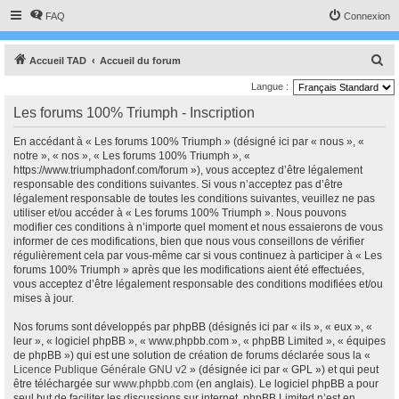
FAQ
Connexion
R
Accueil TAD
Accueil du forum
e
Langue :
c
Les forums 100% Triumph - Inscription
h
En accédant à « Les forums 100% Triumph » (désigné ici par « nous », «
e
notre », « nos », « Les forums 100% Triumph », «
r
https://www.triumphadonf.com/forum »), vous acceptez d’être légalement
responsable des conditions suivantes. Si vous n’acceptez pas d’être
c
légalement responsable de toutes les conditions suivantes, veuillez ne pas
h
utiliser et/ou accéder à « Les forums 100% Triumph ». Nous pouvons
modifier ces conditions à n’importe quel moment et nous essaierons de vous
e
informer de ces modifications, bien que nous vous conseillons de vérifier
r
régulièrement cela par vous-même car si vous continuez à participer à « Les
forums 100% Triumph » après que les modifications aient été effectuées,
vous acceptez d’être légalement responsable des conditions modifiées et/ou
mises à jour.
Nos forums sont développés par phpBB (désignés ici par « ils », « eux », «
leur », « logiciel phpBB », « www.phpbb.com », « phpBB Limited », « équipes
de phpBB ») qui est une solution de création de forums déclarée sous la «
Licence Publique Générale GNU v2
» (désignée ici par « GPL ») et qui peut
être téléchargée sur
www.phpbb.com
(en anglais). Le logiciel phpBB a pour
seul but de faciliter les discussions sur internet, phpBB Limited n’est en