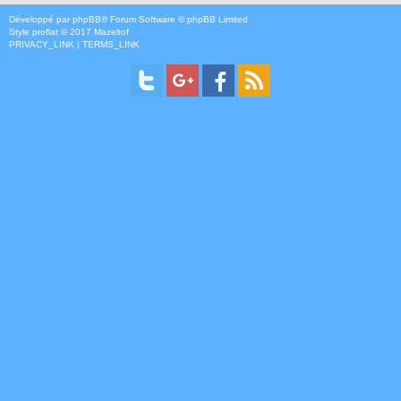
Développé par
phpBB
® Forum Software © phpBB Limited
Style
proflat
© 2017
Mazeltof
PRIVACY_LINK
|
TERMS_LINK