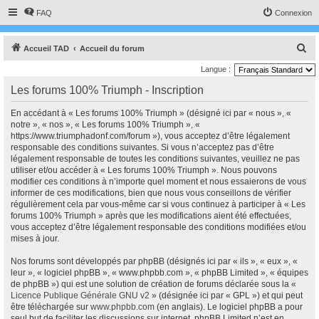
FAQ
Connexion
R
Accueil TAD
Accueil du forum
e
Langue :
c
Les forums 100% Triumph - Inscription
h
En accédant à « Les forums 100% Triumph » (désigné ici par « nous », «
e
notre », « nos », « Les forums 100% Triumph », «
r
https://www.triumphadonf.com/forum »), vous acceptez d’être légalement
responsable des conditions suivantes. Si vous n’acceptez pas d’être
c
légalement responsable de toutes les conditions suivantes, veuillez ne pas
h
utiliser et/ou accéder à « Les forums 100% Triumph ». Nous pouvons
modifier ces conditions à n’importe quel moment et nous essaierons de vous
e
informer de ces modifications, bien que nous vous conseillons de vérifier
r
régulièrement cela par vous-même car si vous continuez à participer à « Les
forums 100% Triumph » après que les modifications aient été effectuées,
vous acceptez d’être légalement responsable des conditions modifiées et/ou
mises à jour.
Nos forums sont développés par phpBB (désignés ici par « ils », « eux », «
leur », « logiciel phpBB », « www.phpbb.com », « phpBB Limited », « équipes
de phpBB ») qui est une solution de création de forums déclarée sous la «
Licence Publique Générale GNU v2
» (désignée ici par « GPL ») et qui peut
être téléchargée sur
www.phpbb.com
(en anglais). Le logiciel phpBB a pour
seul but de faciliter les discussions sur internet, phpBB Limited n’est en