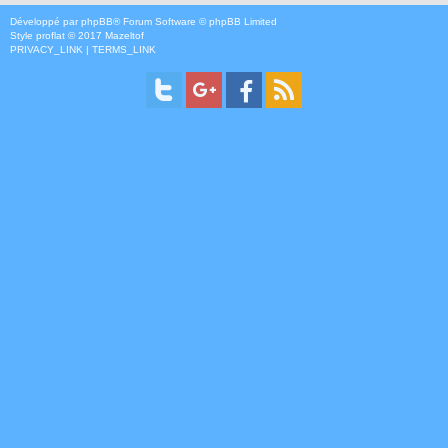
Développé par
phpBB
® Forum Software © phpBB Limited
Style
proflat
© 2017
Mazeltof
PRIVACY_LINK
|
TERMS_LINK