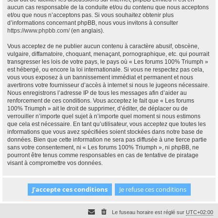
aucun cas responsable de la conduite et/ou du contenu que nous acceptons
et/ou que nous n’acceptons pas. Si vous souhaitez obtenir plus
d’informations concernant phpBB, nous vous invitons à consulter
https://www.phpbb.com/
(en anglais).
Vous acceptez de ne publier aucun contenu à caractère abusif, obscène,
vulgaire, diffamatoire, choquant, menaçant, pornographique, etc. qui pourrait
transgresser les lois de votre pays, le pays où « Les forums 100% Triumph »
est hébergé, ou encore la loi internationale. Si vous ne respectez pas cela,
vous vous exposez à un bannissement immédiat et permanent et nous
avertirons votre fournisseur d’accès à internet si nous le jugeons nécessaire.
Nous enregistrons l’adresse IP de tous les messages afin d’aider au
renforcement de ces conditions. Vous acceptez le fait que « Les forums
100% Triumph » ait le droit de supprimer, d’éditer, de déplacer ou de
verrouiller n’importe quel sujet à n’importe quel moment si nous estimons
que cela est nécessaire. En tant qu’utilisateur, vous acceptez que toutes les
informations que vous avez spécifiées soient stockées dans notre base de
données. Bien que cette information ne sera pas diffusée à une tierce partie
sans votre consentement, ni « Les forums 100% Triumph », ni phpBB, ne
pourront être tenus comme responsables en cas de tentative de piratage
visant à compromettre vos données.
Le fuseau horaire est réglé sur
UTC+02:00