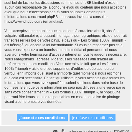
seul but de faciliter les discussions sur internet, phpBB Limited n’est en
aucun cas responsable de la conduite et/ou du contenu que nous acceptons
et/ou que nous n’acceptons pas. Si vous souhaitez obtenir plus
d’informations concernant phpBB, nous vous invitons à consulter
https://www.phpbb.com/
(en anglais).
Vous acceptez de ne publier aucun contenu à caractère abusif, obscène,
vulgaire, diffamatoire, choquant, menaçant, pornographique, etc. qui pourrait
transgresser les lois de votre pays, le pays où « Les forums 100% Triumph »
est hébergé, ou encore la loi internationale. Si vous ne respectez pas cela,
vous vous exposez à un bannissement immédiat et permanent et nous
avertirons votre fournisseur d’accès à internet si nous le jugeons nécessaire.
Nous enregistrons l’adresse IP de tous les messages afin d’aider au
renforcement de ces conditions. Vous acceptez le fait que « Les forums
100% Triumph » ait le droit de supprimer, d’éditer, de déplacer ou de
verrouiller n’importe quel sujet à n’importe quel moment si nous estimons
que cela est nécessaire. En tant qu’utilisateur, vous acceptez que toutes les
informations que vous avez spécifiées soient stockées dans notre base de
données. Bien que cette information ne sera pas diffusée à une tierce partie
sans votre consentement, ni « Les forums 100% Triumph », ni phpBB, ne
pourront être tenus comme responsables en cas de tentative de piratage
visant à compromettre vos données.
Le fuseau horaire est réglé sur
UTC+02:00