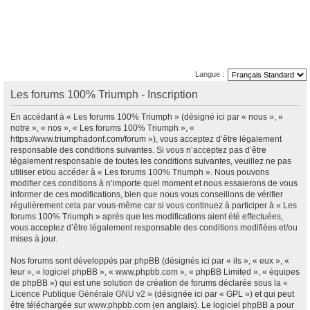
Langue :
Les forums 100% Triumph - Inscription
En accédant à « Les forums 100% Triumph » (désigné ici par « nous », «
notre », « nos », « Les forums 100% Triumph », «
https://www.triumphadonf.com/forum »), vous acceptez d’être légalement
responsable des conditions suivantes. Si vous n’acceptez pas d’être
légalement responsable de toutes les conditions suivantes, veuillez ne pas
utiliser et/ou accéder à « Les forums 100% Triumph ». Nous pouvons
modifier ces conditions à n’importe quel moment et nous essaierons de vous
informer de ces modifications, bien que nous vous conseillons de vérifier
régulièrement cela par vous-même car si vous continuez à participer à « Les
forums 100% Triumph » après que les modifications aient été effectuées,
vous acceptez d’être légalement responsable des conditions modifiées et/ou
mises à jour.
Nos forums sont développés par phpBB (désignés ici par « ils », « eux », «
leur », « logiciel phpBB », « www.phpbb.com », « phpBB Limited », « équipes
de phpBB ») qui est une solution de création de forums déclarée sous la «
Licence Publique Générale GNU v2
» (désignée ici par « GPL ») et qui peut
être téléchargée sur
www.phpbb.com
(en anglais). Le logiciel phpBB a pour