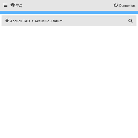
FAQ
Connexion
R
Accueil TAD
Accueil du forum
e
c
h
e
r
c
h
e
r