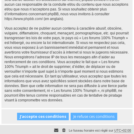
aucun cas responsable de la conduite et/ou du contenu que nous acceptons
et/ou que nous n’acceptons pas. Si vous souhaitez obtenir plus
d’informations concernant phpBB, nous vous invitons à consulter
https://www.phpbb.com/
(en anglais).
Vous acceptez de ne publier aucun contenu à caractère abusif, obscène,
vulgaire, diffamatoire, choquant, menaçant, pornographique, etc. qui pourrait
transgresser les lois de votre pays, le pays où « Les forums 100% Triumph »
est hébergé, ou encore la loi internationale. Si vous ne respectez pas cela,
vous vous exposez à un bannissement immédiat et permanent et nous
avertirons votre fournisseur d’accès à internet si nous le jugeons nécessaire.
Nous enregistrons l’adresse IP de tous les messages afin d’aider au
renforcement de ces conditions. Vous acceptez le fait que « Les forums
100% Triumph » ait le droit de supprimer, d’éditer, de déplacer ou de
verrouiller n’importe quel sujet à n’importe quel moment si nous estimons
que cela est nécessaire. En tant qu’utilisateur, vous acceptez que toutes les
informations que vous avez spécifiées soient stockées dans notre base de
données. Bien que cette information ne sera pas diffusée à une tierce partie
sans votre consentement, ni « Les forums 100% Triumph », ni phpBB, ne
pourront être tenus comme responsables en cas de tentative de piratage
visant à compromettre vos données.
Le fuseau horaire est réglé sur
UTC+02:00