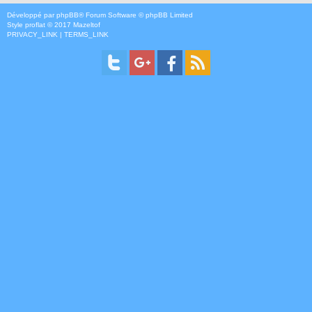
Développé par
phpBB
® Forum Software © phpBB Limited
Style
proflat
© 2017
Mazeltof
PRIVACY_LINK
|
TERMS_LINK