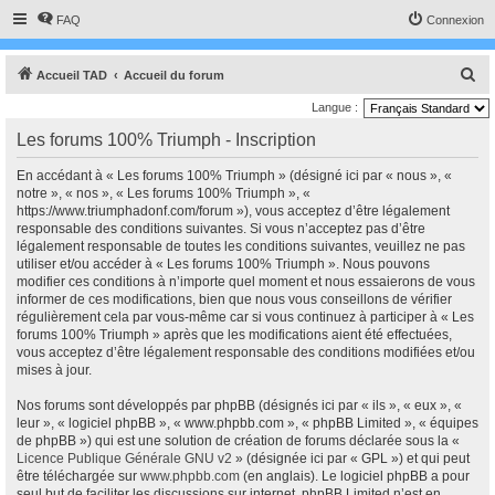
FAQ
Connexion
R
Accueil TAD
Accueil du forum
e
Langue :
c
Les forums 100% Triumph - Inscription
h
En accédant à « Les forums 100% Triumph » (désigné ici par « nous », «
e
notre », « nos », « Les forums 100% Triumph », «
r
https://www.triumphadonf.com/forum »), vous acceptez d’être légalement
responsable des conditions suivantes. Si vous n’acceptez pas d’être
c
légalement responsable de toutes les conditions suivantes, veuillez ne pas
h
utiliser et/ou accéder à « Les forums 100% Triumph ». Nous pouvons
modifier ces conditions à n’importe quel moment et nous essaierons de vous
e
informer de ces modifications, bien que nous vous conseillons de vérifier
r
régulièrement cela par vous-même car si vous continuez à participer à « Les
forums 100% Triumph » après que les modifications aient été effectuées,
vous acceptez d’être légalement responsable des conditions modifiées et/ou
mises à jour.
Nos forums sont développés par phpBB (désignés ici par « ils », « eux », «
leur », « logiciel phpBB », « www.phpbb.com », « phpBB Limited », « équipes
de phpBB ») qui est une solution de création de forums déclarée sous la «
Licence Publique Générale GNU v2
» (désignée ici par « GPL ») et qui peut
être téléchargée sur
www.phpbb.com
(en anglais). Le logiciel phpBB a pour
seul but de faciliter les discussions sur internet, phpBB Limited n’est en