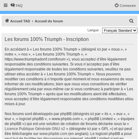
FAQ
Connexion
R
Accueil TAD
Accueil du forum
e
Langue :
c
Les forums 100% Triumph - Inscription
h
En accédant à « Les forums 100% Triumph » (désigné ici par « nous », «
e
notre », « nos », « Les forums 100% Triumph », «
r
https://www.triumphadonf.com/forum »), vous acceptez d’être légalement
responsable des conditions suivantes. Si vous n’acceptez pas d’être
c
légalement responsable de toutes les conditions suivantes, veuillez ne pas
h
utiliser et/ou accéder à « Les forums 100% Triumph ». Nous pouvons
modifier ces conditions à n’importe quel moment et nous essaierons de vous
e
informer de ces modifications, bien que nous vous conseillons de vérifier
r
régulièrement cela par vous-même car si vous continuez à participer à « Les
forums 100% Triumph » après que les modifications aient été effectuées,
vous acceptez d’être légalement responsable des conditions modifiées et/ou
mises à jour.
Nos forums sont développés par phpBB (désignés ici par « ils », « eux », «
leur », « logiciel phpBB », « www.phpbb.com », « phpBB Limited », « équipes
de phpBB ») qui est une solution de création de forums déclarée sous la «
Licence Publique Générale GNU v2
» (désignée ici par « GPL ») et qui peut
être téléchargée sur
www.phpbb.com
(en anglais). Le logiciel phpBB a pour
seul but de faciliter les discussions sur internet, phpBB Limited n’est en