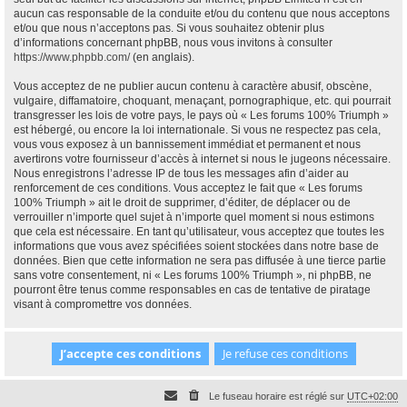
aucun cas responsable de la conduite et/ou du contenu que nous acceptons
et/ou que nous n’acceptons pas. Si vous souhaitez obtenir plus
d’informations concernant phpBB, nous vous invitons à consulter
https://www.phpbb.com/
(en anglais).
Vous acceptez de ne publier aucun contenu à caractère abusif, obscène,
vulgaire, diffamatoire, choquant, menaçant, pornographique, etc. qui pourrait
transgresser les lois de votre pays, le pays où « Les forums 100% Triumph »
est hébergé, ou encore la loi internationale. Si vous ne respectez pas cela,
vous vous exposez à un bannissement immédiat et permanent et nous
avertirons votre fournisseur d’accès à internet si nous le jugeons nécessaire.
Nous enregistrons l’adresse IP de tous les messages afin d’aider au
renforcement de ces conditions. Vous acceptez le fait que « Les forums
100% Triumph » ait le droit de supprimer, d’éditer, de déplacer ou de
verrouiller n’importe quel sujet à n’importe quel moment si nous estimons
que cela est nécessaire. En tant qu’utilisateur, vous acceptez que toutes les
informations que vous avez spécifiées soient stockées dans notre base de
données. Bien que cette information ne sera pas diffusée à une tierce partie
sans votre consentement, ni « Les forums 100% Triumph », ni phpBB, ne
pourront être tenus comme responsables en cas de tentative de piratage
visant à compromettre vos données.
Le fuseau horaire est réglé sur
UTC+02:00