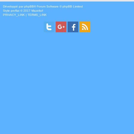
Développé par
phpBB
® Forum Software © phpBB Limited
Style
proflat
© 2017
Mazeltof
PRIVACY_LINK
|
TERMS_LINK