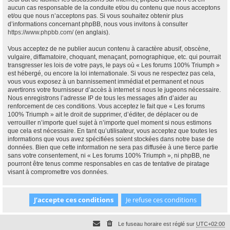
aucun cas responsable de la conduite et/ou du contenu que nous acceptons
et/ou que nous n’acceptons pas. Si vous souhaitez obtenir plus
d’informations concernant phpBB, nous vous invitons à consulter
https://www.phpbb.com/
(en anglais).
Vous acceptez de ne publier aucun contenu à caractère abusif, obscène,
vulgaire, diffamatoire, choquant, menaçant, pornographique, etc. qui pourrait
transgresser les lois de votre pays, le pays où « Les forums 100% Triumph »
est hébergé, ou encore la loi internationale. Si vous ne respectez pas cela,
vous vous exposez à un bannissement immédiat et permanent et nous
avertirons votre fournisseur d’accès à internet si nous le jugeons nécessaire.
Nous enregistrons l’adresse IP de tous les messages afin d’aider au
renforcement de ces conditions. Vous acceptez le fait que « Les forums
100% Triumph » ait le droit de supprimer, d’éditer, de déplacer ou de
verrouiller n’importe quel sujet à n’importe quel moment si nous estimons
que cela est nécessaire. En tant qu’utilisateur, vous acceptez que toutes les
informations que vous avez spécifiées soient stockées dans notre base de
données. Bien que cette information ne sera pas diffusée à une tierce partie
sans votre consentement, ni « Les forums 100% Triumph », ni phpBB, ne
pourront être tenus comme responsables en cas de tentative de piratage
visant à compromettre vos données.
Le fuseau horaire est réglé sur
UTC+02:00