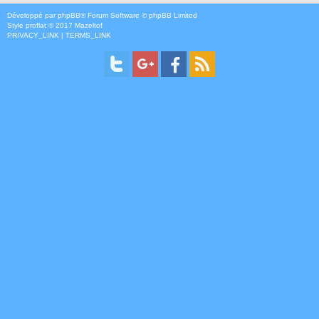
Développé par
phpBB
® Forum Software © phpBB Limited
Style
proflat
© 2017
Mazeltof
PRIVACY_LINK
|
TERMS_LINK