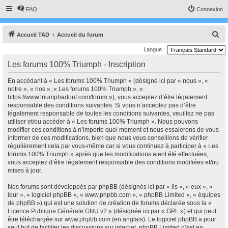
FAQ
Connexion
R
Accueil TAD
Accueil du forum
e
Langue :
c
Les forums 100% Triumph - Inscription
h
En accédant à « Les forums 100% Triumph » (désigné ici par « nous », «
e
notre », « nos », « Les forums 100% Triumph », «
r
https://www.triumphadonf.com/forum »), vous acceptez d’être légalement
responsable des conditions suivantes. Si vous n’acceptez pas d’être
c
légalement responsable de toutes les conditions suivantes, veuillez ne pas
h
utiliser et/ou accéder à « Les forums 100% Triumph ». Nous pouvons
modifier ces conditions à n’importe quel moment et nous essaierons de vous
e
informer de ces modifications, bien que nous vous conseillons de vérifier
r
régulièrement cela par vous-même car si vous continuez à participer à « Les
forums 100% Triumph » après que les modifications aient été effectuées,
vous acceptez d’être légalement responsable des conditions modifiées et/ou
mises à jour.
Nos forums sont développés par phpBB (désignés ici par « ils », « eux », «
leur », « logiciel phpBB », « www.phpbb.com », « phpBB Limited », « équipes
de phpBB ») qui est une solution de création de forums déclarée sous la «
Licence Publique Générale GNU v2
» (désignée ici par « GPL ») et qui peut
être téléchargée sur
www.phpbb.com
(en anglais). Le logiciel phpBB a pour
seul but de faciliter les discussions sur internet, phpBB Limited n’est en