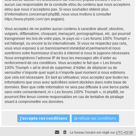
aucun cas responsable de la conduite et/ou du contenu que nous acceptons
et/ou que nous n’acceptons pas. Si vous souhaitez obtenir plus
d’informations concernant phpBB, nous vous invitons à consulter
https://www.phpbb.com/
(en anglais).
Vous acceptez de ne publier aucun contenu à caractère abusif, obscène,
vulgaire, diffamatoire, choquant, menaçant, pornographique, etc. qui pourrait
transgresser les lois de votre pays, le pays où « Les forums 100% Triumph »
est hébergé, ou encore la loi internationale. Si vous ne respectez pas cela,
vous vous exposez à un bannissement immédiat et permanent et nous
avertirons votre fournisseur d’accès à internet si nous le jugeons nécessaire.
Nous enregistrons l’adresse IP de tous les messages afin d’aider au
renforcement de ces conditions. Vous acceptez le fait que « Les forums
100% Triumph » ait le droit de supprimer, d’éditer, de déplacer ou de
verrouiller n’importe quel sujet à n’importe quel moment si nous estimons
que cela est nécessaire. En tant qu’utilisateur, vous acceptez que toutes les
informations que vous avez spécifiées soient stockées dans notre base de
données. Bien que cette information ne sera pas diffusée à une tierce partie
sans votre consentement, ni « Les forums 100% Triumph », ni phpBB, ne
pourront être tenus comme responsables en cas de tentative de piratage
visant à compromettre vos données.
Le fuseau horaire est réglé sur
UTC+02:00