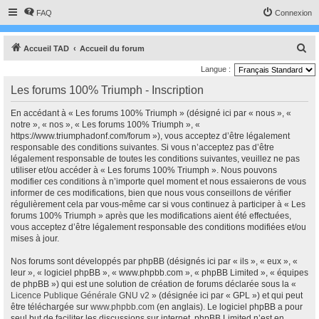
FAQ
Connexion
R
Accueil TAD
Accueil du forum
e
Langue :
c
Les forums 100% Triumph - Inscription
h
En accédant à « Les forums 100% Triumph » (désigné ici par « nous », «
e
notre », « nos », « Les forums 100% Triumph », «
r
https://www.triumphadonf.com/forum »), vous acceptez d’être légalement
responsable des conditions suivantes. Si vous n’acceptez pas d’être
c
légalement responsable de toutes les conditions suivantes, veuillez ne pas
h
utiliser et/ou accéder à « Les forums 100% Triumph ». Nous pouvons
modifier ces conditions à n’importe quel moment et nous essaierons de vous
e
informer de ces modifications, bien que nous vous conseillons de vérifier
r
régulièrement cela par vous-même car si vous continuez à participer à « Les
forums 100% Triumph » après que les modifications aient été effectuées,
vous acceptez d’être légalement responsable des conditions modifiées et/ou
mises à jour.
Nos forums sont développés par phpBB (désignés ici par « ils », « eux », «
leur », « logiciel phpBB », « www.phpbb.com », « phpBB Limited », « équipes
de phpBB ») qui est une solution de création de forums déclarée sous la «
Licence Publique Générale GNU v2
» (désignée ici par « GPL ») et qui peut
être téléchargée sur
www.phpbb.com
(en anglais). Le logiciel phpBB a pour
seul but de faciliter les discussions sur internet, phpBB Limited n’est en