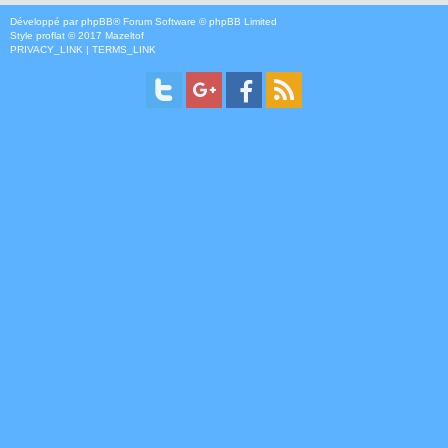
Développé par
phpBB
® Forum Software © phpBB Limited
Style
proflat
© 2017
Mazeltof
PRIVACY_LINK
|
TERMS_LINK