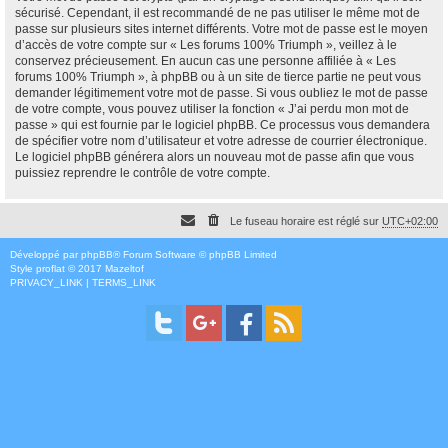
sécurisé. Cependant, il est recommandé de ne pas utiliser le même mot de
passe sur plusieurs sites internet différents. Votre mot de passe est le moyen
d’accès de votre compte sur « Les forums 100% Triumph », veillez à le
conservez précieusement. En aucun cas une personne affiliée à « Les
forums 100% Triumph », à phpBB ou à un site de tierce partie ne peut vous
demander légitimement votre mot de passe. Si vous oubliez le mot de passe
de votre compte, vous pouvez utiliser la fonction « J’ai perdu mon mot de
passe » qui est fournie par le logiciel phpBB. Ce processus vous demandera
de spécifier votre nom d’utilisateur et votre adresse de courrier électronique.
Le logiciel phpBB générera alors un nouveau mot de passe afin que vous
puissiez reprendre le contrôle de votre compte.
Le fuseau horaire est réglé sur
UTC+02:00
Développé par
phpBB
® Forum Software © phpBB Limited
Style
proflat
© 2017
Mazeltof
PRIVACY_LINK
|
TERMS_LINK