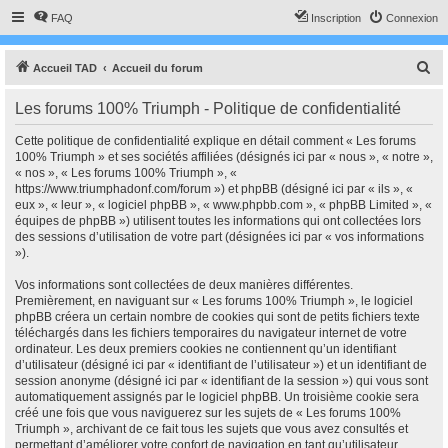
FAQ
Inscription
Connexion
R
Accueil TAD
Accueil du forum
e
Les forums 100% Triumph - Politique de confidentialité
c
h
Cette politique de confidentialité explique en détail comment « Les forums
100% Triumph » et ses sociétés affiliées (désignés ici par « nous », « notre »,
e
« nos », « Les forums 100% Triumph », «
r
https://www.triumphadonf.com/forum ») et phpBB (désigné ici par « ils », «
eux », « leur », « logiciel phpBB », « www.phpbb.com », « phpBB Limited », «
c
équipes de phpBB ») utilisent toutes les informations qui ont collectées lors
h
des sessions d’utilisation de votre part (désignées ici par « vos informations
»).
e
r
Vos informations sont collectées de deux manières différentes.
Premièrement, en naviguant sur « Les forums 100% Triumph », le logiciel
phpBB créera un certain nombre de cookies qui sont de petits fichiers texte
téléchargés dans les fichiers temporaires du navigateur internet de votre
ordinateur. Les deux premiers cookies ne contiennent qu’un identifiant
d’utilisateur (désigné ici par « identifiant de l’utilisateur ») et un identifiant de
session anonyme (désigné ici par « identifiant de la session ») qui vous sont
automatiquement assignés par le logiciel phpBB. Un troisième cookie sera
créé une fois que vous naviguerez sur les sujets de « Les forums 100%
Triumph », archivant de ce fait tous les sujets que vous avez consultés et
permettant d’améliorer votre confort de navigation en tant qu’utilisateur.