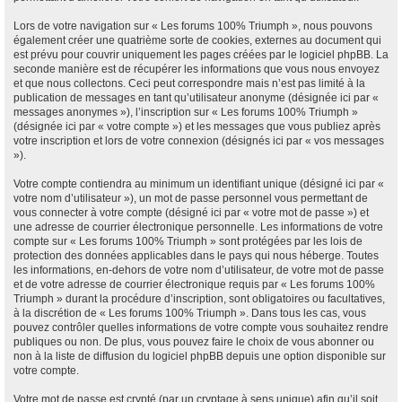
Lors de votre navigation sur « Les forums 100% Triumph », nous pouvons
également créer une quatrième sorte de cookies, externes au document qui
est prévu pour couvrir uniquement les pages créées par le logiciel phpBB. La
seconde manière est de récupérer les informations que vous nous envoyez
et que nous collectons. Ceci peut correspondre mais n’est pas limité à la
publication de messages en tant qu’utilisateur anonyme (désignée ici par «
messages anonymes »), l’inscription sur « Les forums 100% Triumph »
(désignée ici par « votre compte ») et les messages que vous publiez après
votre inscription et lors de votre connexion (désignés ici par « vos messages
»).
Votre compte contiendra au minimum un identifiant unique (désigné ici par «
votre nom d’utilisateur »), un mot de passe personnel vous permettant de
vous connecter à votre compte (désigné ici par « votre mot de passe ») et
une adresse de courrier électronique personnelle. Les informations de votre
compte sur « Les forums 100% Triumph » sont protégées par les lois de
protection des données applicables dans le pays qui nous héberge. Toutes
les informations, en-dehors de votre nom d’utilisateur, de votre mot de passe
et de votre adresse de courrier électronique requis par « Les forums 100%
Triumph » durant la procédure d’inscription, sont obligatoires ou facultatives,
à la discrétion de « Les forums 100% Triumph ». Dans tous les cas, vous
pouvez contrôler quelles informations de votre compte vous souhaitez rendre
publiques ou non. De plus, vous pouvez faire le choix de vous abonner ou
non à la liste de diffusion du logiciel phpBB depuis une option disponible sur
votre compte.
Votre mot de passe est crypté (par un cryptage à sens unique) afin qu’il soit