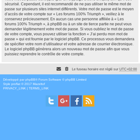
sécurisé. Cependant, il est recommandé de ne pas utiliser le même mot de
passe sur plusieurs sites internet différents. Votre mot de passe est le moyen
d’accès de votre compte sur « Les forums 100% Triumph », veillez à le
conservez précieusement. En aucun cas une personne affiliée à « Les
forums 100% Triumph », à phpBB ou à un site de tierce partie ne peut vous
demander légitimement votre mot de passe. Si vous oubliez le mot de passe
de votre compte, vous pouvez utiliser la fonction « J’ai perdu mon mot de
passe » qui est fournie par le logiciel phpBB. Ce processus vous demandera
de spécifier votre nom d’utilisateur et votre adresse de courrier électronique.
Le logiciel phpBB générera alors un nouveau mot de passe afin que vous
puissiez reprendre le contrôle de votre compte.
Le fuseau horaire est réglé sur
UTC+02:00
Développé par
phpBB
® Forum Software © phpBB Limited
Style
proflat
© 2017
Mazeltof
PRIVACY_LINK
|
TERMS_LINK