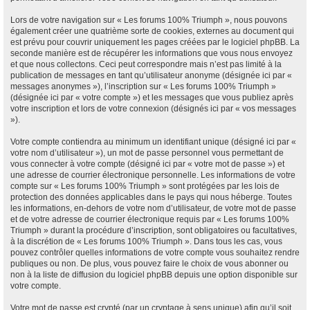
Lors de votre navigation sur « Les forums 100% Triumph », nous pouvons
également créer une quatrième sorte de cookies, externes au document qui
est prévu pour couvrir uniquement les pages créées par le logiciel phpBB. La
seconde manière est de récupérer les informations que vous nous envoyez
et que nous collectons. Ceci peut correspondre mais n’est pas limité à la
publication de messages en tant qu’utilisateur anonyme (désignée ici par «
messages anonymes »), l’inscription sur « Les forums 100% Triumph »
(désignée ici par « votre compte ») et les messages que vous publiez après
votre inscription et lors de votre connexion (désignés ici par « vos messages
»).
Votre compte contiendra au minimum un identifiant unique (désigné ici par «
votre nom d’utilisateur »), un mot de passe personnel vous permettant de
vous connecter à votre compte (désigné ici par « votre mot de passe ») et
une adresse de courrier électronique personnelle. Les informations de votre
compte sur « Les forums 100% Triumph » sont protégées par les lois de
protection des données applicables dans le pays qui nous héberge. Toutes
les informations, en-dehors de votre nom d’utilisateur, de votre mot de passe
et de votre adresse de courrier électronique requis par « Les forums 100%
Triumph » durant la procédure d’inscription, sont obligatoires ou facultatives,
à la discrétion de « Les forums 100% Triumph ». Dans tous les cas, vous
pouvez contrôler quelles informations de votre compte vous souhaitez rendre
publiques ou non. De plus, vous pouvez faire le choix de vous abonner ou
non à la liste de diffusion du logiciel phpBB depuis une option disponible sur
votre compte.
Votre mot de passe est crypté (par un cryptage à sens unique) afin qu’il soit