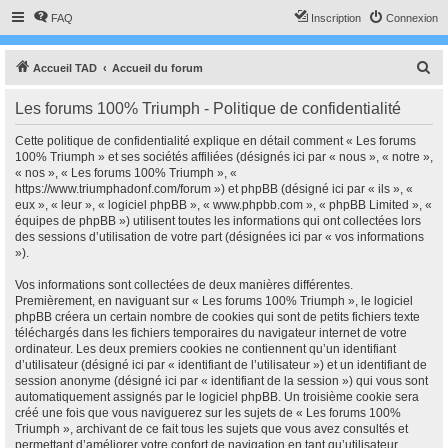
FAQ
Inscription
Connexion
R
Accueil TAD
Accueil du forum
e
Les forums 100% Triumph - Politique de confidentialité
c
h
Cette politique de confidentialité explique en détail comment « Les forums
100% Triumph » et ses sociétés affiliées (désignés ici par « nous », « notre »,
e
« nos », « Les forums 100% Triumph », «
r
https://www.triumphadonf.com/forum ») et phpBB (désigné ici par « ils », «
eux », « leur », « logiciel phpBB », « www.phpbb.com », « phpBB Limited », «
c
équipes de phpBB ») utilisent toutes les informations qui ont collectées lors
h
des sessions d’utilisation de votre part (désignées ici par « vos informations
»).
e
r
Vos informations sont collectées de deux manières différentes.
Premièrement, en naviguant sur « Les forums 100% Triumph », le logiciel
phpBB créera un certain nombre de cookies qui sont de petits fichiers texte
téléchargés dans les fichiers temporaires du navigateur internet de votre
ordinateur. Les deux premiers cookies ne contiennent qu’un identifiant
d’utilisateur (désigné ici par « identifiant de l’utilisateur ») et un identifiant de
session anonyme (désigné ici par « identifiant de la session ») qui vous sont
automatiquement assignés par le logiciel phpBB. Un troisième cookie sera
créé une fois que vous naviguerez sur les sujets de « Les forums 100%
Triumph », archivant de ce fait tous les sujets que vous avez consultés et
permettant d’améliorer votre confort de navigation en tant qu’utilisateur.