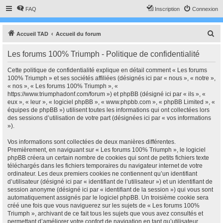
FAQ
Inscription
Connexion
R
Accueil TAD
Accueil du forum
e
Les forums 100% Triumph - Politique de confidentialité
c
h
Cette politique de confidentialité explique en détail comment « Les forums
100% Triumph » et ses sociétés affiliées (désignés ici par « nous », « notre »,
e
« nos », « Les forums 100% Triumph », «
r
https://www.triumphadonf.com/forum ») et phpBB (désigné ici par « ils », «
eux », « leur », « logiciel phpBB », « www.phpbb.com », « phpBB Limited », «
c
équipes de phpBB ») utilisent toutes les informations qui ont collectées lors
h
des sessions d’utilisation de votre part (désignées ici par « vos informations
»).
e
r
Vos informations sont collectées de deux manières différentes.
Premièrement, en naviguant sur « Les forums 100% Triumph », le logiciel
phpBB créera un certain nombre de cookies qui sont de petits fichiers texte
téléchargés dans les fichiers temporaires du navigateur internet de votre
ordinateur. Les deux premiers cookies ne contiennent qu’un identifiant
d’utilisateur (désigné ici par « identifiant de l’utilisateur ») et un identifiant de
session anonyme (désigné ici par « identifiant de la session ») qui vous sont
automatiquement assignés par le logiciel phpBB. Un troisième cookie sera
créé une fois que vous naviguerez sur les sujets de « Les forums 100%
Triumph », archivant de ce fait tous les sujets que vous avez consultés et
permettant d’améliorer votre confort de navigation en tant qu’utilisateur.