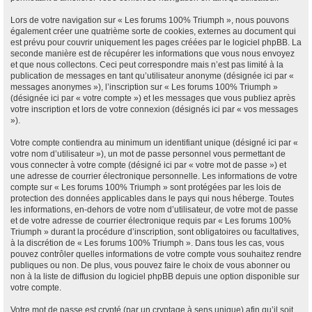
Lors de votre navigation sur « Les forums 100% Triumph », nous pouvons
également créer une quatrième sorte de cookies, externes au document qui
est prévu pour couvrir uniquement les pages créées par le logiciel phpBB. La
seconde manière est de récupérer les informations que vous nous envoyez
et que nous collectons. Ceci peut correspondre mais n’est pas limité à la
publication de messages en tant qu’utilisateur anonyme (désignée ici par «
messages anonymes »), l’inscription sur « Les forums 100% Triumph »
(désignée ici par « votre compte ») et les messages que vous publiez après
votre inscription et lors de votre connexion (désignés ici par « vos messages
»).
Votre compte contiendra au minimum un identifiant unique (désigné ici par «
votre nom d’utilisateur »), un mot de passe personnel vous permettant de
vous connecter à votre compte (désigné ici par « votre mot de passe ») et
une adresse de courrier électronique personnelle. Les informations de votre
compte sur « Les forums 100% Triumph » sont protégées par les lois de
protection des données applicables dans le pays qui nous héberge. Toutes
les informations, en-dehors de votre nom d’utilisateur, de votre mot de passe
et de votre adresse de courrier électronique requis par « Les forums 100%
Triumph » durant la procédure d’inscription, sont obligatoires ou facultatives,
à la discrétion de « Les forums 100% Triumph ». Dans tous les cas, vous
pouvez contrôler quelles informations de votre compte vous souhaitez rendre
publiques ou non. De plus, vous pouvez faire le choix de vous abonner ou
non à la liste de diffusion du logiciel phpBB depuis une option disponible sur
votre compte.
Votre mot de passe est crypté (par un cryptage à sens unique) afin qu’il soit