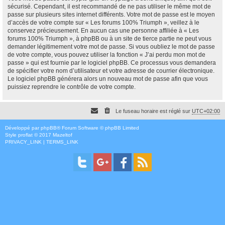
sécurisé. Cependant, il est recommandé de ne pas utiliser le même mot de
passe sur plusieurs sites internet différents. Votre mot de passe est le moyen
d’accès de votre compte sur « Les forums 100% Triumph », veillez à le
conservez précieusement. En aucun cas une personne affiliée à « Les
forums 100% Triumph », à phpBB ou à un site de tierce partie ne peut vous
demander légitimement votre mot de passe. Si vous oubliez le mot de passe
de votre compte, vous pouvez utiliser la fonction « J’ai perdu mon mot de
passe » qui est fournie par le logiciel phpBB. Ce processus vous demandera
de spécifier votre nom d’utilisateur et votre adresse de courrier électronique.
Le logiciel phpBB générera alors un nouveau mot de passe afin que vous
puissiez reprendre le contrôle de votre compte.
Le fuseau horaire est réglé sur
UTC+02:00
Développé par
phpBB
® Forum Software © phpBB Limited
Style
proflat
© 2017
Mazeltof
PRIVACY_LINK
|
TERMS_LINK