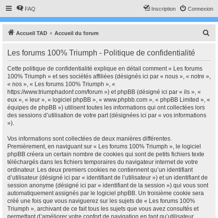
FAQ
Inscription
Connexion
R
Accueil TAD
Accueil du forum
e
Les forums 100% Triumph - Politique de confidentialité
c
h
Cette politique de confidentialité explique en détail comment « Les forums
100% Triumph » et ses sociétés affiliées (désignés ici par « nous », « notre »,
e
« nos », « Les forums 100% Triumph », «
r
https://www.triumphadonf.com/forum ») et phpBB (désigné ici par « ils », «
eux », « leur », « logiciel phpBB », « www.phpbb.com », « phpBB Limited », «
c
équipes de phpBB ») utilisent toutes les informations qui ont collectées lors
h
des sessions d’utilisation de votre part (désignées ici par « vos informations
»).
e
r
Vos informations sont collectées de deux manières différentes.
Premièrement, en naviguant sur « Les forums 100% Triumph », le logiciel
phpBB créera un certain nombre de cookies qui sont de petits fichiers texte
téléchargés dans les fichiers temporaires du navigateur internet de votre
ordinateur. Les deux premiers cookies ne contiennent qu’un identifiant
d’utilisateur (désigné ici par « identifiant de l’utilisateur ») et un identifiant de
session anonyme (désigné ici par « identifiant de la session ») qui vous sont
automatiquement assignés par le logiciel phpBB. Un troisième cookie sera
créé une fois que vous naviguerez sur les sujets de « Les forums 100%
Triumph », archivant de ce fait tous les sujets que vous avez consultés et
permettant d’améliorer votre confort de navigation en tant qu’utilisateur.