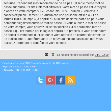
sécurisé. Cependant, il est recommandé de ne pas utiliser le même mot de
passe sur plusieurs sites internet différents. Votre mot de passe est le moyen
d’accès de votre compte sur « Les forums 100% Triumph », veillez à le
conservez précieusement. En aucun cas une personne affiliée à « Les
forums 100% Triumph », à phpBB ou à un site de tierce partie ne peut vous
demander légitimement votre mot de passe. Si vous oubliez le mot de passe
de votre compte, vous pouvez utiliser la fonction « J’ai perdu mon mot de
passe » qui est fournie par le logiciel phpBB. Ce processus vous demandera
de spécifier votre nom d’utilisateur et votre adresse de courrier électronique.
Le logiciel phpBB générera alors un nouveau mot de passe afin que vous
puissiez reprendre le contrôle de votre compte.
Le fuseau horaire est réglé sur
UTC+02:00
Développé par
phpBB
® Forum Software © phpBB Limited
Style
proflat
© 2017
Mazeltof
PRIVACY_LINK
|
TERMS_LINK