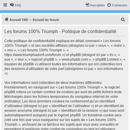
FAQ
Inscription
Connexion
R
Accueil TAD
Accueil du forum
e
Les forums 100% Triumph - Politique de confidentialité
c
h
Cette politique de confidentialité explique en détail comment « Les forums
100% Triumph » et ses sociétés affiliées (désignés ici par « nous », « notre »,
e
« nos », « Les forums 100% Triumph », «
r
https://www.triumphadonf.com/forum ») et phpBB (désigné ici par « ils », «
eux », « leur », « logiciel phpBB », « www.phpbb.com », « phpBB Limited », «
c
équipes de phpBB ») utilisent toutes les informations qui ont collectées lors
h
des sessions d’utilisation de votre part (désignées ici par « vos informations
»).
e
r
Vos informations sont collectées de deux manières différentes.
Premièrement, en naviguant sur « Les forums 100% Triumph », le logiciel
phpBB créera un certain nombre de cookies qui sont de petits fichiers texte
téléchargés dans les fichiers temporaires du navigateur internet de votre
ordinateur. Les deux premiers cookies ne contiennent qu’un identifiant
d’utilisateur (désigné ici par « identifiant de l’utilisateur ») et un identifiant de
session anonyme (désigné ici par « identifiant de la session ») qui vous sont
automatiquement assignés par le logiciel phpBB. Un troisième cookie sera
créé une fois que vous naviguerez sur les sujets de « Les forums 100%
Triumph », archivant de ce fait tous les sujets que vous avez consultés et
permettant d’améliorer votre confort de navigation en tant qu’utilisateur.