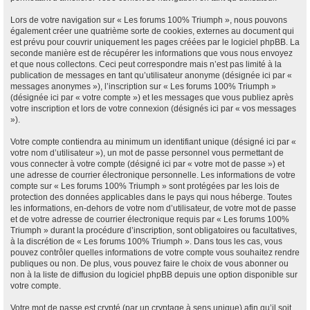
Lors de votre navigation sur « Les forums 100% Triumph », nous pouvons
également créer une quatrième sorte de cookies, externes au document qui
est prévu pour couvrir uniquement les pages créées par le logiciel phpBB. La
seconde manière est de récupérer les informations que vous nous envoyez
et que nous collectons. Ceci peut correspondre mais n’est pas limité à la
publication de messages en tant qu’utilisateur anonyme (désignée ici par «
messages anonymes »), l’inscription sur « Les forums 100% Triumph »
(désignée ici par « votre compte ») et les messages que vous publiez après
votre inscription et lors de votre connexion (désignés ici par « vos messages
»).
Votre compte contiendra au minimum un identifiant unique (désigné ici par «
votre nom d’utilisateur »), un mot de passe personnel vous permettant de
vous connecter à votre compte (désigné ici par « votre mot de passe ») et
une adresse de courrier électronique personnelle. Les informations de votre
compte sur « Les forums 100% Triumph » sont protégées par les lois de
protection des données applicables dans le pays qui nous héberge. Toutes
les informations, en-dehors de votre nom d’utilisateur, de votre mot de passe
et de votre adresse de courrier électronique requis par « Les forums 100%
Triumph » durant la procédure d’inscription, sont obligatoires ou facultatives,
à la discrétion de « Les forums 100% Triumph ». Dans tous les cas, vous
pouvez contrôler quelles informations de votre compte vous souhaitez rendre
publiques ou non. De plus, vous pouvez faire le choix de vous abonner ou
non à la liste de diffusion du logiciel phpBB depuis une option disponible sur
votre compte.
Votre mot de passe est crypté (par un cryptage à sens unique) afin qu’il soit