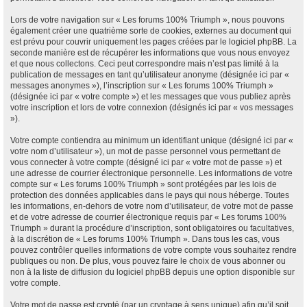
Lors de votre navigation sur « Les forums 100% Triumph », nous pouvons
également créer une quatrième sorte de cookies, externes au document qui
est prévu pour couvrir uniquement les pages créées par le logiciel phpBB. La
seconde manière est de récupérer les informations que vous nous envoyez
et que nous collectons. Ceci peut correspondre mais n’est pas limité à la
publication de messages en tant qu’utilisateur anonyme (désignée ici par «
messages anonymes »), l’inscription sur « Les forums 100% Triumph »
(désignée ici par « votre compte ») et les messages que vous publiez après
votre inscription et lors de votre connexion (désignés ici par « vos messages
»).
Votre compte contiendra au minimum un identifiant unique (désigné ici par «
votre nom d’utilisateur »), un mot de passe personnel vous permettant de
vous connecter à votre compte (désigné ici par « votre mot de passe ») et
une adresse de courrier électronique personnelle. Les informations de votre
compte sur « Les forums 100% Triumph » sont protégées par les lois de
protection des données applicables dans le pays qui nous héberge. Toutes
les informations, en-dehors de votre nom d’utilisateur, de votre mot de passe
et de votre adresse de courrier électronique requis par « Les forums 100%
Triumph » durant la procédure d’inscription, sont obligatoires ou facultatives,
à la discrétion de « Les forums 100% Triumph ». Dans tous les cas, vous
pouvez contrôler quelles informations de votre compte vous souhaitez rendre
publiques ou non. De plus, vous pouvez faire le choix de vous abonner ou
non à la liste de diffusion du logiciel phpBB depuis une option disponible sur
votre compte.
Votre mot de passe est crypté (par un cryptage à sens unique) afin qu’il soit