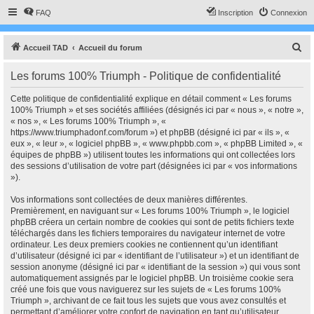
FAQ
Inscription
Connexion
R
Accueil TAD
Accueil du forum
e
Les forums 100% Triumph - Politique de confidentialité
c
h
Cette politique de confidentialité explique en détail comment « Les forums
100% Triumph » et ses sociétés affiliées (désignés ici par « nous », « notre »,
e
« nos », « Les forums 100% Triumph », «
r
https://www.triumphadonf.com/forum ») et phpBB (désigné ici par « ils », «
eux », « leur », « logiciel phpBB », « www.phpbb.com », « phpBB Limited », «
c
équipes de phpBB ») utilisent toutes les informations qui ont collectées lors
h
des sessions d’utilisation de votre part (désignées ici par « vos informations
»).
e
r
Vos informations sont collectées de deux manières différentes.
Premièrement, en naviguant sur « Les forums 100% Triumph », le logiciel
phpBB créera un certain nombre de cookies qui sont de petits fichiers texte
téléchargés dans les fichiers temporaires du navigateur internet de votre
ordinateur. Les deux premiers cookies ne contiennent qu’un identifiant
d’utilisateur (désigné ici par « identifiant de l’utilisateur ») et un identifiant de
session anonyme (désigné ici par « identifiant de la session ») qui vous sont
automatiquement assignés par le logiciel phpBB. Un troisième cookie sera
créé une fois que vous naviguerez sur les sujets de « Les forums 100%
Triumph », archivant de ce fait tous les sujets que vous avez consultés et
permettant d’améliorer votre confort de navigation en tant qu’utilisateur.