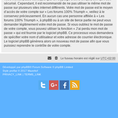
sécurisé. Cependant, il est recommandé de ne pas utiliser le même mot de
passe sur plusieurs sites internet différents. Votre mot de passe est le moyen
d’accès de votre compte sur « Les forums 100% Triumph », veillez à le
conservez précieusement. En aucun cas une personne affiliée à « Les
forums 100% Triumph », à phpBB ou à un site de tierce partie ne peut vous
demander légitimement votre mot de passe. Si vous oubliez le mot de passe
de votre compte, vous pouvez utiliser la fonction « J’ai perdu mon mot de
passe » qui est fournie par le logiciel phpBB. Ce processus vous demandera
de spécifier votre nom d’utilisateur et votre adresse de courrier électronique.
Le logiciel phpBB générera alors un nouveau mot de passe afin que vous
puissiez reprendre le contrôle de votre compte.
Le fuseau horaire est réglé sur
UTC+02:00
Développé par
phpBB
® Forum Software © phpBB Limited
Style
proflat
© 2017
Mazeltof
PRIVACY_LINK
|
TERMS_LINK