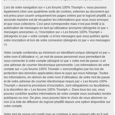
Lors de votre navigation sur « Les forums 100% Triumph », nous pouvons
également créer une quatrième sorte de cookies, externes au document qui
est prévu pour couvrir uniquement les pages créées par le logiciel phpBB. La
seconde manière est de récupérer les informations que vous nous envoyez
et que nous collectons. Ceci peut correspondre mais n’est pas limité à la
publication de messages en tant qu’utilisateur anonyme (désignée ici par «
messages anonymes »), l’inscription sur « Les forums 100% Triumph »
(désignée ici par « votre compte ») et les messages que vous publiez après
votre inscription et lors de votre connexion (désignés ici par « vos messages
»).
Votre compte contiendra au minimum un identifiant unique (désigné ici par «
votre nom d’utilisateur »), un mot de passe personnel vous permettant de
vous connecter à votre compte (désigné ici par « votre mot de passe ») et
une adresse de courrier électronique personnelle. Les informations de votre
compte sur « Les forums 100% Triumph » sont protégées par les lois de
protection des données applicables dans le pays qui nous héberge. Toutes
les informations, en-dehors de votre nom d’utilisateur, de votre mot de passe
et de votre adresse de courrier électronique requis par « Les forums 100%
Triumph » durant la procédure d’inscription, sont obligatoires ou facultatives,
à la discrétion de « Les forums 100% Triumph ». Dans tous les cas, vous
pouvez contrôler quelles informations de votre compte vous souhaitez rendre
publiques ou non. De plus, vous pouvez faire le choix de vous abonner ou
non à la liste de diffusion du logiciel phpBB depuis une option disponible sur
votre compte.
Votre mot de passe est crypté (par un cryptage à sens unique) afin qu’il soit