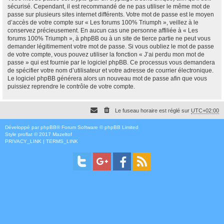
sécurisé. Cependant, il est recommandé de ne pas utiliser le même mot de
passe sur plusieurs sites internet différents. Votre mot de passe est le moyen
d’accès de votre compte sur « Les forums 100% Triumph », veillez à le
conservez précieusement. En aucun cas une personne affiliée à « Les
forums 100% Triumph », à phpBB ou à un site de tierce partie ne peut vous
demander légitimement votre mot de passe. Si vous oubliez le mot de passe
de votre compte, vous pouvez utiliser la fonction « J’ai perdu mon mot de
passe » qui est fournie par le logiciel phpBB. Ce processus vous demandera
de spécifier votre nom d’utilisateur et votre adresse de courrier électronique.
Le logiciel phpBB générera alors un nouveau mot de passe afin que vous
puissiez reprendre le contrôle de votre compte.
Le fuseau horaire est réglé sur
UTC+02:00
Développé par
phpBB
® Forum Software © phpBB Limited
Style
proflat
© 2017
Mazeltof
PRIVACY_LINK
|
TERMS_LINK