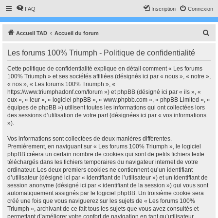
FAQ
Inscription
Connexion
R
Accueil TAD
Accueil du forum
e
Les forums 100% Triumph - Politique de confidentialité
c
h
Cette politique de confidentialité explique en détail comment « Les forums
100% Triumph » et ses sociétés affiliées (désignés ici par « nous », « notre »,
e
« nos », « Les forums 100% Triumph », «
r
https://www.triumphadonf.com/forum ») et phpBB (désigné ici par « ils », «
eux », « leur », « logiciel phpBB », « www.phpbb.com », « phpBB Limited », «
c
équipes de phpBB ») utilisent toutes les informations qui ont collectées lors
h
des sessions d’utilisation de votre part (désignées ici par « vos informations
»).
e
r
Vos informations sont collectées de deux manières différentes.
Premièrement, en naviguant sur « Les forums 100% Triumph », le logiciel
phpBB créera un certain nombre de cookies qui sont de petits fichiers texte
téléchargés dans les fichiers temporaires du navigateur internet de votre
ordinateur. Les deux premiers cookies ne contiennent qu’un identifiant
d’utilisateur (désigné ici par « identifiant de l’utilisateur ») et un identifiant de
session anonyme (désigné ici par « identifiant de la session ») qui vous sont
automatiquement assignés par le logiciel phpBB. Un troisième cookie sera
créé une fois que vous naviguerez sur les sujets de « Les forums 100%
Triumph », archivant de ce fait tous les sujets que vous avez consultés et
permettant d’améliorer votre confort de navigation en tant qu’utilisateur.