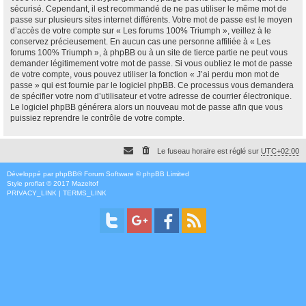
sécurisé. Cependant, il est recommandé de ne pas utiliser le même mot de
passe sur plusieurs sites internet différents. Votre mot de passe est le moyen
d’accès de votre compte sur « Les forums 100% Triumph », veillez à le
conservez précieusement. En aucun cas une personne affiliée à « Les
forums 100% Triumph », à phpBB ou à un site de tierce partie ne peut vous
demander légitimement votre mot de passe. Si vous oubliez le mot de passe
de votre compte, vous pouvez utiliser la fonction « J’ai perdu mon mot de
passe » qui est fournie par le logiciel phpBB. Ce processus vous demandera
de spécifier votre nom d’utilisateur et votre adresse de courrier électronique.
Le logiciel phpBB générera alors un nouveau mot de passe afin que vous
puissiez reprendre le contrôle de votre compte.
Le fuseau horaire est réglé sur
UTC+02:00
Développé par
phpBB
® Forum Software © phpBB Limited
Style
proflat
© 2017
Mazeltof
PRIVACY_LINK
|
TERMS_LINK