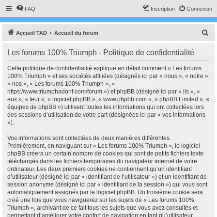
FAQ
Inscription
Connexion
R
Accueil TAD
Accueil du forum
e
Les forums 100% Triumph - Politique de confidentialité
c
h
Cette politique de confidentialité explique en détail comment « Les forums
100% Triumph » et ses sociétés affiliées (désignés ici par « nous », « notre »,
e
« nos », « Les forums 100% Triumph », «
r
https://www.triumphadonf.com/forum ») et phpBB (désigné ici par « ils », «
eux », « leur », « logiciel phpBB », « www.phpbb.com », « phpBB Limited », «
c
équipes de phpBB ») utilisent toutes les informations qui ont collectées lors
h
des sessions d’utilisation de votre part (désignées ici par « vos informations
»).
e
r
Vos informations sont collectées de deux manières différentes.
Premièrement, en naviguant sur « Les forums 100% Triumph », le logiciel
phpBB créera un certain nombre de cookies qui sont de petits fichiers texte
téléchargés dans les fichiers temporaires du navigateur internet de votre
ordinateur. Les deux premiers cookies ne contiennent qu’un identifiant
d’utilisateur (désigné ici par « identifiant de l’utilisateur ») et un identifiant de
session anonyme (désigné ici par « identifiant de la session ») qui vous sont
automatiquement assignés par le logiciel phpBB. Un troisième cookie sera
créé une fois que vous naviguerez sur les sujets de « Les forums 100%
Triumph », archivant de ce fait tous les sujets que vous avez consultés et
permettant d’améliorer votre confort de navigation en tant qu’utilisateur.