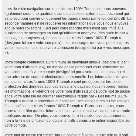
Lors de votre navigation sur « Les forums 100% Triumph », nous pouvons
également créer une quatrième sorte de cookies, externes au document qui
est prévu pour couvrir uniquement les pages créées par le logiciel phpBB. La
seconde manière est de récupérer les informations que vous nous envoyez
et que nous collectons. Ceci peut correspondre mais n’est pas limité à la
publication de messages en tant qu’utilisateur anonyme (désignée ici par «
messages anonymes »), l’inscription sur « Les forums 100% Triumph »
(désignée ici par « votre compte ») et les messages que vous publiez après
votre inscription et lors de votre connexion (désignés ici par « vos messages
»).
Votre compte contiendra au minimum un identifiant unique (désigné ici par «
votre nom d’utilisateur »), un mot de passe personnel vous permettant de
vous connecter à votre compte (désigné ici par « votre mot de passe ») et
une adresse de courrier électronique personnelle. Les informations de votre
compte sur « Les forums 100% Triumph » sont protégées par les lois de
protection des données applicables dans le pays qui nous héberge. Toutes
les informations, en-dehors de votre nom d’utilisateur, de votre mot de passe
et de votre adresse de courrier électronique requis par « Les forums 100%
Triumph » durant la procédure d’inscription, sont obligatoires ou facultatives,
à la discrétion de « Les forums 100% Triumph ». Dans tous les cas, vous
pouvez contrôler quelles informations de votre compte vous souhaitez rendre
publiques ou non. De plus, vous pouvez faire le choix de vous abonner ou
non à la liste de diffusion du logiciel phpBB depuis une option disponible sur
votre compte.
Votre mot de passe est crypté (par un cryptage à sens unique) afin qu’il soit