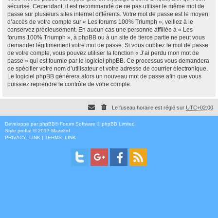
sécurisé. Cependant, il est recommandé de ne pas utiliser le même mot de
passe sur plusieurs sites internet différents. Votre mot de passe est le moyen
d’accès de votre compte sur « Les forums 100% Triumph », veillez à le
conservez précieusement. En aucun cas une personne affiliée à « Les
forums 100% Triumph », à phpBB ou à un site de tierce partie ne peut vous
demander légitimement votre mot de passe. Si vous oubliez le mot de passe
de votre compte, vous pouvez utiliser la fonction « J’ai perdu mon mot de
passe » qui est fournie par le logiciel phpBB. Ce processus vous demandera
de spécifier votre nom d’utilisateur et votre adresse de courrier électronique.
Le logiciel phpBB générera alors un nouveau mot de passe afin que vous
puissiez reprendre le contrôle de votre compte.
Le fuseau horaire est réglé sur
UTC+02:00
Développé par
phpBB
® Forum Software © phpBB Limited
Style
proflat
© 2017
Mazeltof
PRIVACY_LINK
|
TERMS_LINK