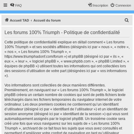
FAQ
Inscription
Connexion
R
Accueil TAD
Accueil du forum
e
Les forums 100% Triumph - Politique de confidentialité
c
h
Cette politique de confidentialité explique en détail comment « Les forums
100% Triumph » et ses sociétés affiliées (désignés ici par « nous », « notre »,
e
« nos », « Les forums 100% Triumph », «
r
https://www.triumphadonf.com/forum ») et phpBB (désigné ici par « ils », «
eux », « leur », « logiciel phpBB », « www.phpbb.com », « phpBB Limited », «
c
équipes de phpBB ») utilisent toutes les informations qui ont collectées lors
h
des sessions d’utilisation de votre part (désignées ici par « vos informations
»).
e
r
Vos informations sont collectées de deux manières différentes.
Premièrement, en naviguant sur « Les forums 100% Triumph », le logiciel
phpBB créera un certain nombre de cookies qui sont de petits fichiers texte
téléchargés dans les fichiers temporaires du navigateur internet de votre
ordinateur. Les deux premiers cookies ne contiennent qu’un identifiant
d’utilisateur (désigné ici par « identifiant de l’utilisateur ») et un identifiant de
session anonyme (désigné ici par « identifiant de la session ») qui vous sont
automatiquement assignés par le logiciel phpBB. Un troisième cookie sera
créé une fois que vous naviguerez sur les sujets de « Les forums 100%
Triumph », archivant de ce fait tous les sujets que vous avez consultés et
permettant d’améliorer votre confort de navigation en tant qu’utilisateur.