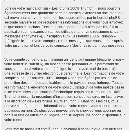
Lors de votre navigation sur « Les forums 100% Triumph », nous pouvons
également créer une quatrième sorte de cookies, externes au document qui
est prévu pour couvrir uniquement les pages créées par le logiciel phpBB. La
seconde manière est de récupérer les informations que vous nous envoyez
et que nous collectons. Ceci peut correspondre mais n’est pas limité à la
publication de messages en tant qu’utilisateur anonyme (désignée ici par «
messages anonymes »), l’inscription sur « Les forums 100% Triumph »
(désignée ici par « votre compte ») et les messages que vous publiez après
votre inscription et lors de votre connexion (désignés ici par « vos messages
»).
Votre compte contiendra au minimum un identifiant unique (désigné ici par «
votre nom d’utilisateur »), un mot de passe personnel vous permettant de
vous connecter à votre compte (désigné ici par « votre mot de passe ») et
une adresse de courrier électronique personnelle. Les informations de votre
compte sur « Les forums 100% Triumph » sont protégées par les lois de
protection des données applicables dans le pays qui nous héberge. Toutes
les informations, en-dehors de votre nom d’utilisateur, de votre mot de passe
et de votre adresse de courrier électronique requis par « Les forums 100%
Triumph » durant la procédure d’inscription, sont obligatoires ou facultatives,
à la discrétion de « Les forums 100% Triumph ». Dans tous les cas, vous
pouvez contrôler quelles informations de votre compte vous souhaitez rendre
publiques ou non. De plus, vous pouvez faire le choix de vous abonner ou
non à la liste de diffusion du logiciel phpBB depuis une option disponible sur
votre compte.
Votre mot de passe est crypté (par un cryptage à sens unique) afin qu’il soit