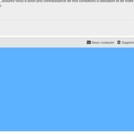
e, assurez-vous d’avoir pris connaissance de nos conditions d’utilisation et de notre
n.
Nous contacter
Supprime