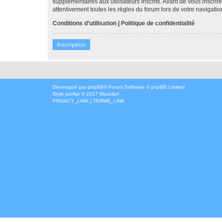
supplémentaires aux utilisateurs inscrits. Avant de vous inscrir
attentivement toutes les règles du forum lors de votre navigatio
Conditions d’utilisation
|
Politique de confidentialité
Inscription
Développé par
phpBB
® Forum Software © phpBB Limited
Style
proflat
© 2017
Mazeltof
PRIVACY_LINK
|
TERMS_LINK