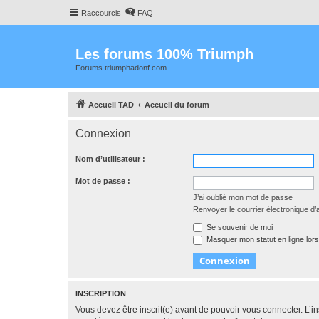
Raccourcis
FAQ
Les forums 100% Triumph
Forums triumphadonf.com
Accueil TAD
Accueil du forum
Connexion
Nom d’utilisateur :
Mot de passe :
J’ai oublié mon mot de passe
Renvoyer le courrier électronique d’a
Se souvenir de moi
Masquer mon statut en ligne lors
INSCRIPTION
Vous devez être inscrit(e) avant de pouvoir vous connecter. L’i