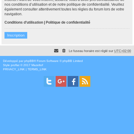
nos conditions d’utilisation et de notre politique de confidentialité. Veuillez
également consulter attentivement toutes les règles du forum lors de votre
navigation.
Conditions d’utilisation
|
Politique de confidentialité
Inscription
Le fuseau horaire est réglé sur
UTC+02:00
Développé par
phpBB
® Forum Software © phpBB Limited
Style
proflat
© 2017
Mazeltof
PRIVACY_LINK
|
TERMS_LINK