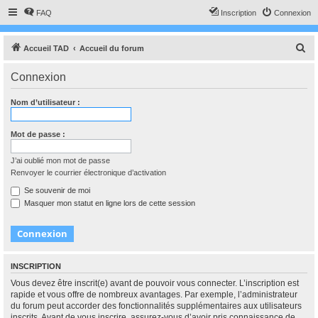
FAQ
Inscription
Connexion
R
Accueil TAD
Accueil du forum
e
Connexion
c
h
Nom d’utilisateur :
e
r
Mot de passe :
c
J’ai oublié mon mot de passe
h
Renvoyer le courrier électronique d’activation
e
Se souvenir de moi
r
Masquer mon statut en ligne lors de cette session
INSCRIPTION
Vous devez être inscrit(e) avant de pouvoir vous connecter. L’inscription est
rapide et vous offre de nombreux avantages. Par exemple, l’administrateur
du forum peut accorder des fonctionnalités supplémentaires aux utilisateurs
inscrits. Avant de vous inscrire, assurez-vous d’avoir pris connaissance de