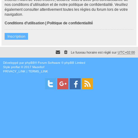
nos conditions d’utilisation et de notre politique de confidentialité. Veuillez
également consulter attentivement toutes les règles du forum lors de votre
navigation.
Conditions d’utilisation
|
Politique de confidentialité
Inscription
Le fuseau horaire est réglé sur
UTC+02:00
Développé par
phpBB
® Forum Software © phpBB Limited
Style
proflat
© 2017
Mazeltof
PRIVACY_LINK
|
TERMS_LINK