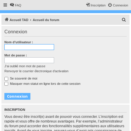
FAQ
Inscription
Connexion
R
Accueil TAD
Accueil du forum
e
Connexion
c
h
Nom d’utilisateur :
e
r
Mot de passe :
c
J’ai oublié mon mot de passe
h
Renvoyer le courrier électronique d’activation
e
Se souvenir de moi
r
Masquer mon statut en ligne lors de cette session
INSCRIPTION
Vous devez être inscrit(e) avant de pouvoir vous connecter. L’inscription est
rapide et vous offre de nombreux avantages. Par exemple, l’administrateur
du forum peut accorder des fonctionnalités supplémentaires aux utilisateurs
inscrits. Avant de vous inscrire, assurez-vous d’avoir pris connaissance de