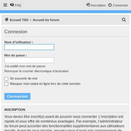
FAQ
Inscription
Connexion
R
Accueil TAD
Accueil du forum
e
Connexion
c
h
Nom d’utilisateur :
e
r
Mot de passe :
c
J’ai oublié mon mot de passe
h
Renvoyer le courrier électronique d’activation
e
Se souvenir de moi
r
Masquer mon statut en ligne lors de cette session
INSCRIPTION
Vous devez être inscrit(e) avant de pouvoir vous connecter. L’inscription est
rapide et vous offre de nombreux avantages. Par exemple, l’administrateur
du forum peut accorder des fonctionnalités supplémentaires aux utilisateurs
inscrits. Avant de vous inscrire, assurez-vous d’avoir pris connaissance de