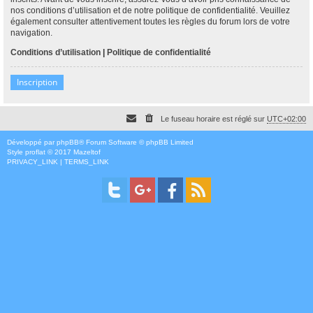
nos conditions d’utilisation et de notre politique de confidentialité. Veuillez
également consulter attentivement toutes les règles du forum lors de votre
navigation.
Conditions d’utilisation
|
Politique de confidentialité
Inscription
Le fuseau horaire est réglé sur
UTC+02:00
Développé par
phpBB
® Forum Software © phpBB Limited
Style
proflat
© 2017
Mazeltof
PRIVACY_LINK
|
TERMS_LINK