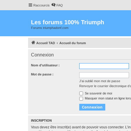
Raccourcis
FAQ
Les forums 100% Triumph
Forums triumphadonf.com
Accueil TAD
Accueil du forum
Connexion
Nom d’utilisateur :
Mot de passe :
J’ai oublié mon mot de passe
Renvoyer le courrier électronique d’a
Se souvenir de moi
Masquer mon statut en ligne lors
INSCRIPTION
Vous devez être inscrit(e) avant de pouvoir vous connecter. L’i