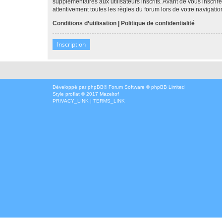
supplémentaires aux utilisateurs inscrits. Avant de vous inscrir
attentivement toutes les règles du forum lors de votre navigatio
Conditions d’utilisation
|
Politique de confidentialité
Inscription
Développé par
phpBB
® Forum Software © phpBB Limited
Style
proflat
© 2017
Mazeltof
PRIVACY_LINK
|
TERMS_LINK