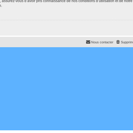
e, assurez-vous d’avoir pris connaissance de nos conditions d’utilisation et de notre
n.
Nous contacter
Supprime