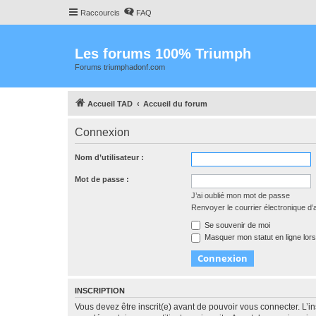
Raccourcis
FAQ
Les forums 100% Triumph
Forums triumphadonf.com
Accueil TAD
Accueil du forum
Connexion
Nom d’utilisateur :
Mot de passe :
J’ai oublié mon mot de passe
Renvoyer le courrier électronique d’a
Se souvenir de moi
Masquer mon statut en ligne lors
INSCRIPTION
Vous devez être inscrit(e) avant de pouvoir vous connecter. L’i