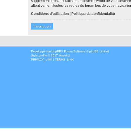
supplémentaires aux utilisateurs inscrits. Avant de vous inscrir
attentivement toutes les règles du forum lors de votre navigatio
Conditions d’utilisation
|
Politique de confidentialité
Inscription
Développé par
phpBB
® Forum Software © phpBB Limited
Style
proflat
© 2017
Mazeltof
PRIVACY_LINK
|
TERMS_LINK