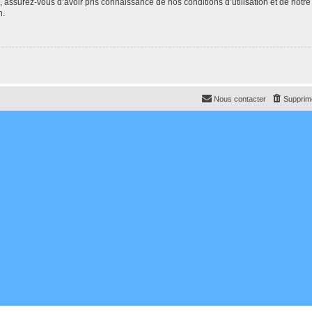
e, assurez-vous d’avoir pris connaissance de nos conditions d’utilisation et de notre
n.
Nous contacter
Supprime