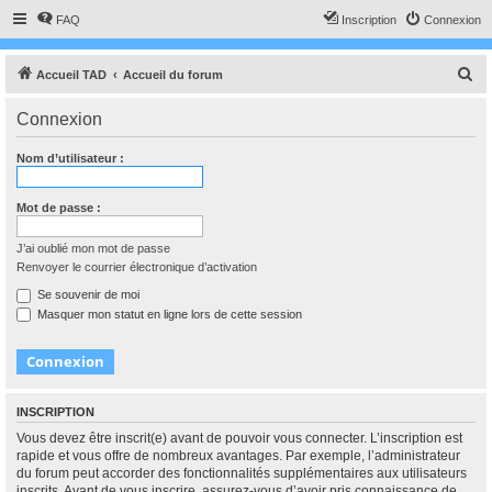
FAQ
Inscription
Connexion
R
Accueil TAD
Accueil du forum
e
Connexion
c
h
Nom d’utilisateur :
e
r
Mot de passe :
c
J’ai oublié mon mot de passe
h
Renvoyer le courrier électronique d’activation
e
Se souvenir de moi
r
Masquer mon statut en ligne lors de cette session
INSCRIPTION
Vous devez être inscrit(e) avant de pouvoir vous connecter. L’inscription est
rapide et vous offre de nombreux avantages. Par exemple, l’administrateur
du forum peut accorder des fonctionnalités supplémentaires aux utilisateurs
inscrits. Avant de vous inscrire, assurez-vous d’avoir pris connaissance de