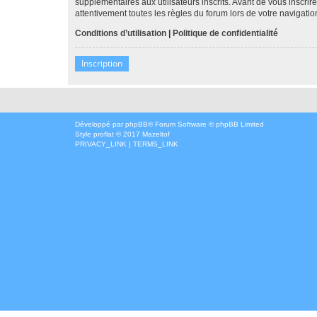
supplémentaires aux utilisateurs inscrits. Avant de vous inscrir
attentivement toutes les règles du forum lors de votre navigatio
Conditions d’utilisation
|
Politique de confidentialité
Inscription
Développé par
phpBB
® Forum Software © phpBB Limited
Style
proflat
© 2017
Mazeltof
PRIVACY_LINK
|
TERMS_LINK