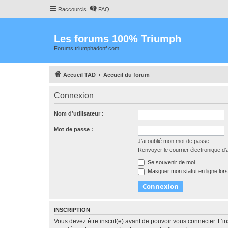
Raccourcis
FAQ
Les forums 100% Triumph
Forums triumphadonf.com
Accueil TAD
Accueil du forum
Connexion
Nom d’utilisateur :
Mot de passe :
J’ai oublié mon mot de passe
Renvoyer le courrier électronique d’a
Se souvenir de moi
Masquer mon statut en ligne lors
INSCRIPTION
Vous devez être inscrit(e) avant de pouvoir vous connecter. L’i