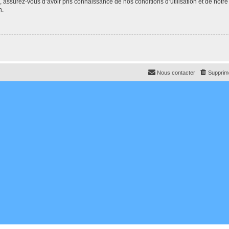
e, assurez-vous d’avoir pris connaissance de nos conditions d’utilisation et de notre
n.
Nous contacter
Supprime