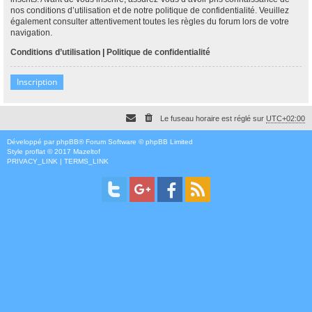
nos conditions d’utilisation et de notre politique de confidentialité. Veuillez
également consulter attentivement toutes les règles du forum lors de votre
navigation.
Conditions d’utilisation
|
Politique de confidentialité
Inscription
Le fuseau horaire est réglé sur
UTC+02:00
Développé par
phpBB
® Forum Software © phpBB Limited
Style
proflat
© 2017
Mazeltof
PRIVACY_LINK
|
TERMS_LINK