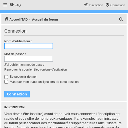
FAQ
Inscription
Connexion
R
Accueil TAD
Accueil du forum
e
Connexion
c
h
Nom d’utilisateur :
e
r
Mot de passe :
c
J’ai oublié mon mot de passe
h
Renvoyer le courrier électronique d’activation
e
Se souvenir de moi
r
Masquer mon statut en ligne lors de cette session
INSCRIPTION
Vous devez être inscrit(e) avant de pouvoir vous connecter. L’inscription est
rapide et vous offre de nombreux avantages. Par exemple, l’administrateur
du forum peut accorder des fonctionnalités supplémentaires aux utilisateurs
inscrits. Avant de vous inscrire, assurez-vous d’avoir pris connaissance de