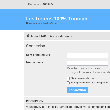
Raccourcis
FAQ
Les forums 100% Triumph
Forums triumphadonf.com
Accueil TAD
Accueil du forum
Connexion
Nom d’utilisateur :
Mot de passe :
J’ai oublié mon mot de passe
Renvoyer le courrier électronique d’a
Se souvenir de moi
Masquer mon statut en ligne lors
INSCRIPTION
Vous devez être inscrit(e) avant de pouvoir vous connecter. L’i