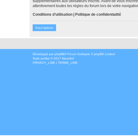
supplémentaires aux utilisateurs inscrits. Avant de vous inscrir
attentivement toutes les règles du forum lors de votre navigatio
Conditions d’utilisation
|
Politique de confidentialité
Inscription
Développé par
phpBB
® Forum Software © phpBB Limited
Style
proflat
© 2017
Mazeltof
PRIVACY_LINK
|
TERMS_LINK