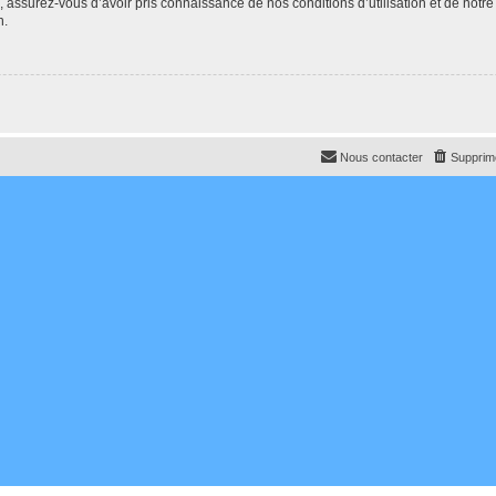
e, assurez-vous d’avoir pris connaissance de nos conditions d’utilisation et de notre
n.
Nous contacter
Supprime