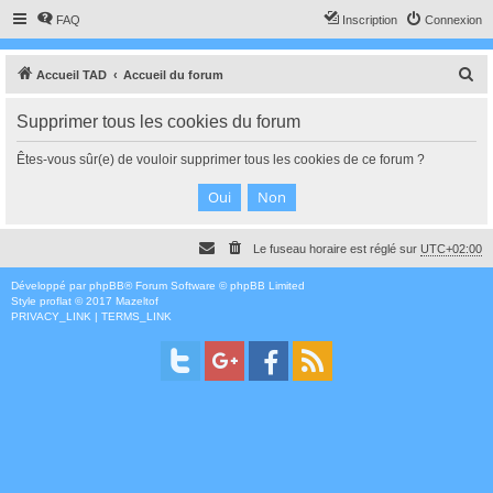
FAQ
Inscription
Connexion
R
Accueil TAD
Accueil du forum
e
Supprimer tous les cookies du forum
c
h
Êtes-vous sûr(e) de vouloir supprimer tous les cookies de ce forum ?
e
r
c
Le fuseau horaire est réglé sur
UTC+02:00
h
e
Développé par
phpBB
® Forum Software © phpBB Limited
Style
proflat
© 2017
Mazeltof
r
PRIVACY_LINK
|
TERMS_LINK