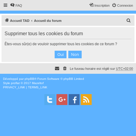
FAQ
Inscription
Connexion
R
Accueil TAD
Accueil du forum
e
Supprimer tous les cookies du forum
c
h
Êtes-vous sûr(e) de vouloir supprimer tous les cookies de ce forum ?
e
r
c
Le fuseau horaire est réglé sur
UTC+02:00
h
e
Développé par
phpBB
® Forum Software © phpBB Limited
Style
proflat
© 2017
Mazeltof
r
PRIVACY_LINK
|
TERMS_LINK