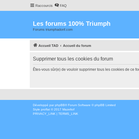
Raccourcis
FAQ
Les forums 100% Triumph
Forums triumphadonf.com
Accueil TAD
Accueil du forum
Supprimer tous les cookies du forum
Êtes-vous sûr(e) de vouloir supprimer tous les cookies de ce f
Développé par
phpBB
® Forum Software © phpBB Limited
Style
proflat
© 2017
Mazeltof
PRIVACY_LINK
|
TERMS_LINK