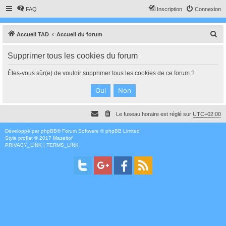
FAQ
Inscription
Connexion
R
Accueil TAD
Accueil du forum
e
Supprimer tous les cookies du forum
c
h
Êtes-vous sûr(e) de vouloir supprimer tous les cookies de ce forum ?
e
r
c
Le fuseau horaire est réglé sur
UTC+02:00
h
e
Développé par
phpBB
® Forum Software © phpBB Limited
Style
proflat
© 2017
Mazeltof
r
PRIVACY_LINK
|
TERMS_LINK