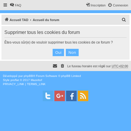
FAQ
Inscription
Connexion
R
Accueil TAD
Accueil du forum
e
Supprimer tous les cookies du forum
c
h
Êtes-vous sûr(e) de vouloir supprimer tous les cookies de ce forum ?
e
r
c
Le fuseau horaire est réglé sur
UTC+02:00
h
e
Développé par
phpBB
® Forum Software © phpBB Limited
Style
proflat
© 2017
Mazeltof
r
PRIVACY_LINK
|
TERMS_LINK