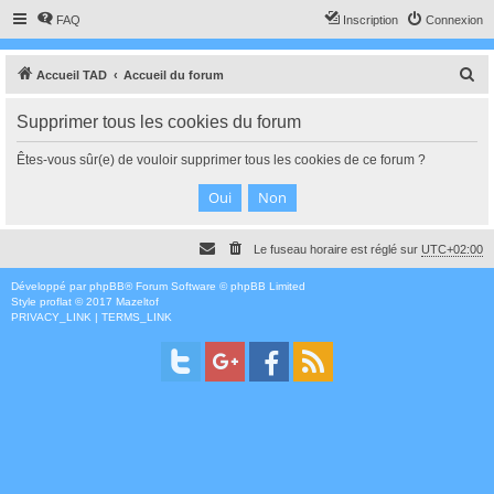
FAQ
Inscription
Connexion
R
Accueil TAD
Accueil du forum
e
Supprimer tous les cookies du forum
c
h
Êtes-vous sûr(e) de vouloir supprimer tous les cookies de ce forum ?
e
r
c
Le fuseau horaire est réglé sur
UTC+02:00
h
e
Développé par
phpBB
® Forum Software © phpBB Limited
Style
proflat
© 2017
Mazeltof
r
PRIVACY_LINK
|
TERMS_LINK