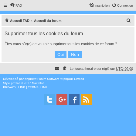
FAQ
Inscription
Connexion
R
Accueil TAD
Accueil du forum
e
Supprimer tous les cookies du forum
c
h
Êtes-vous sûr(e) de vouloir supprimer tous les cookies de ce forum ?
e
r
c
Le fuseau horaire est réglé sur
UTC+02:00
h
e
Développé par
phpBB
® Forum Software © phpBB Limited
Style
proflat
© 2017
Mazeltof
r
PRIVACY_LINK
|
TERMS_LINK