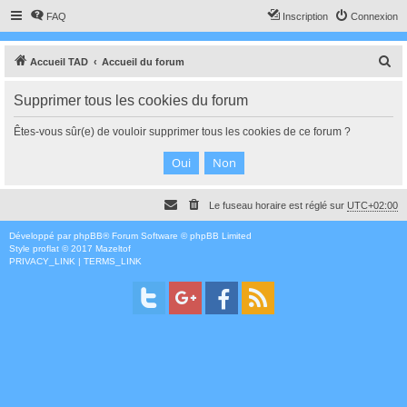
FAQ
Inscription
Connexion
R
Accueil TAD
Accueil du forum
e
Supprimer tous les cookies du forum
c
h
Êtes-vous sûr(e) de vouloir supprimer tous les cookies de ce forum ?
e
r
c
Le fuseau horaire est réglé sur
UTC+02:00
h
e
Développé par
phpBB
® Forum Software © phpBB Limited
Style
proflat
© 2017
Mazeltof
r
PRIVACY_LINK
|
TERMS_LINK