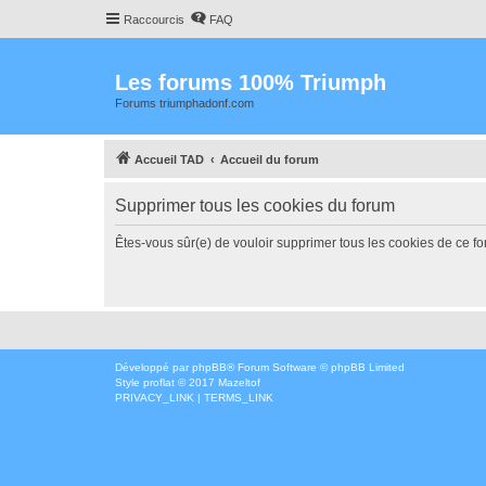
Raccourcis
FAQ
Les forums 100% Triumph
Forums triumphadonf.com
Accueil TAD
Accueil du forum
Supprimer tous les cookies du forum
Êtes-vous sûr(e) de vouloir supprimer tous les cookies de ce f
Développé par
phpBB
® Forum Software © phpBB Limited
Style
proflat
© 2017
Mazeltof
PRIVACY_LINK
|
TERMS_LINK