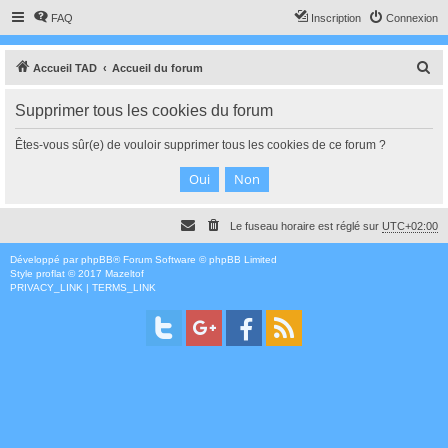
FAQ
Inscription
Connexion
R
Accueil TAD
Accueil du forum
e
Supprimer tous les cookies du forum
c
h
Êtes-vous sûr(e) de vouloir supprimer tous les cookies de ce forum ?
e
r
c
Le fuseau horaire est réglé sur
UTC+02:00
h
e
Développé par
phpBB
® Forum Software © phpBB Limited
Style
proflat
© 2017
Mazeltof
r
PRIVACY_LINK
|
TERMS_LINK