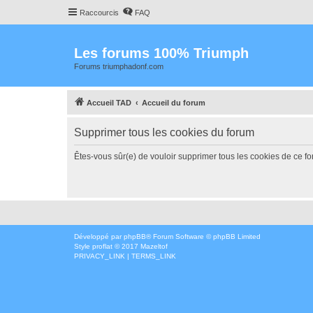
Raccourcis
FAQ
Les forums 100% Triumph
Forums triumphadonf.com
Accueil TAD
Accueil du forum
Supprimer tous les cookies du forum
Êtes-vous sûr(e) de vouloir supprimer tous les cookies de ce f
Développé par
phpBB
® Forum Software © phpBB Limited
Style
proflat
© 2017
Mazeltof
PRIVACY_LINK
|
TERMS_LINK