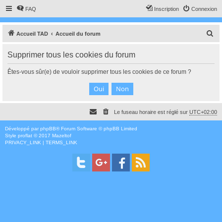
FAQ
Inscription
Connexion
R
Accueil TAD
Accueil du forum
e
Supprimer tous les cookies du forum
c
h
Êtes-vous sûr(e) de vouloir supprimer tous les cookies de ce forum ?
e
r
c
Le fuseau horaire est réglé sur
UTC+02:00
h
e
Développé par
phpBB
® Forum Software © phpBB Limited
Style
proflat
© 2017
Mazeltof
r
PRIVACY_LINK
|
TERMS_LINK